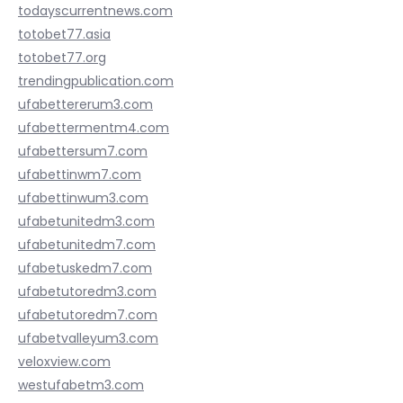
todayscurrentnews.com
totobet77.asia
totobet77.org
trendingpublication.com
ufabettererum3.com
ufabettermentm4.com
ufabettersum7.com
ufabettinwm7.com
ufabettinwum3.com
ufabetunitedm3.com
ufabetunitedm7.com
ufabetuskedm7.com
ufabetutoredm3.com
ufabetutoredm7.com
ufabetvalleyum3.com
veloxview.com
westufabetm3.com