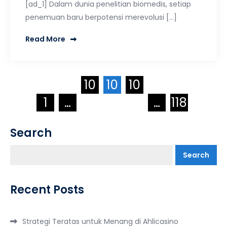
[ad_1] Dalam dunia penelitian biomedis, setiap
penemuan baru berpotensi merevolusi […]
Read More
Posts
10
10
10
1
…
6
7
8
…
118
navigation
Search
Search
Recent Posts
Strategi Teratas untuk Menang di Ahlicasino