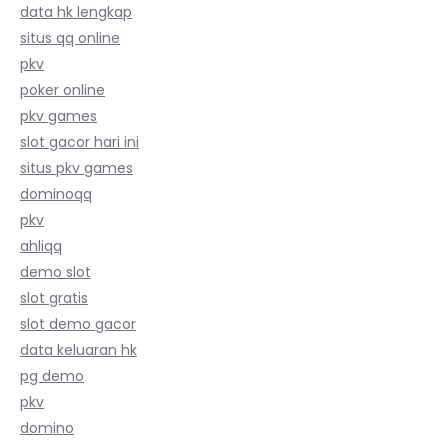
data hk lengkap
situs qq online
pkv
poker online
pkv games
slot gacor hari ini
situs pkv games
dominoqq
pkv
ahliqq
demo slot
slot gratis
slot demo gacor
data keluaran hk
pg demo
pkv
domino