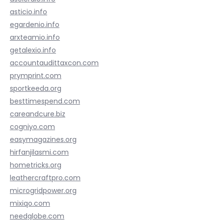
asticio.info
egardenio.info
arxteamio.info
getalexio.info
accountaudittaxcon.com
prymprint.com
sportkeeda.org
besttimespend.com
careandcure.biz
cogniyo.com
easymagazines.org
hirfanjilasmi.com
hometricks.org
leathercraftpro.com
microgridpower.org
mixiqo.com
needglobe.com