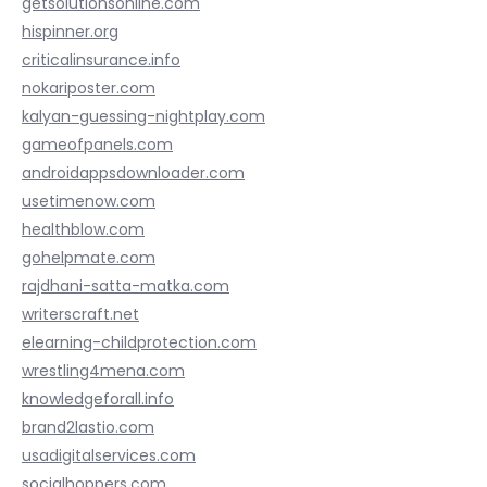
getsolutionsonline.com
hispinner.org
criticalinsurance.info
nokariposter.com
kalyan-guessing-nightplay.com
gameofpanels.com
androidappsdownloader.com
usetimenow.com
healthblow.com
gohelpmate.com
rajdhani-satta-matka.com
writerscraft.net
elearning-childprotection.com
wrestling4mena.com
knowledgeforall.info
brand2lastio.com
usadigitalservices.com
socialhoppers.com