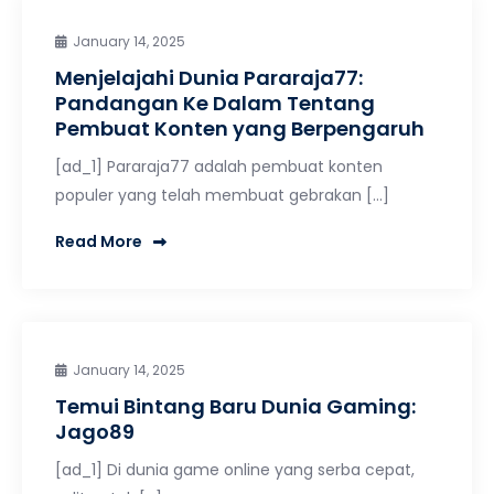
January 14, 2025
Menjelajahi Dunia Pararaja77:
Pandangan Ke Dalam Tentang
Pembuat Konten yang Berpengaruh
[ad_1] Pararaja77 adalah pembuat konten
populer yang telah membuat gebrakan […]
Read More
January 14, 2025
Temui Bintang Baru Dunia Gaming:
Jago89
[ad_1] Di dunia game online yang serba cepat,