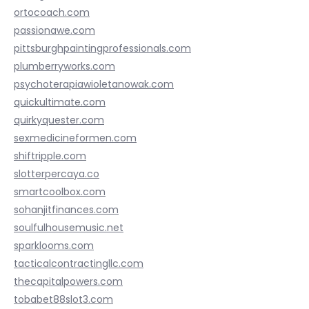
ortocoach.com
passionawe.com
pittsburghpaintingprofessionals.com
plumberryworks.com
psychoterapiawioletanowak.com
quickultimate.com
quirkyquester.com
sexmedicineformen.com
shiftripple.com
slotterpercaya.co
smartcoolbox.com
sohanjitfinances.com
soulfulhousemusic.net
sparklooms.com
tacticalcontractingllc.com
thecapitalpowers.com
tobabet88slot3.com