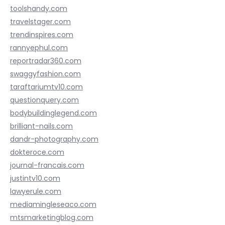
toolshandy.com
travelstager.com
trendinspires.com
rannyephul.com
reportradar360.com
swaggyfashion.com
taraftariumtv10.com
questionquery.com
bodybuildinglegend.com
brilliant-nails.com
dandr-photography.com
dokteroce.com
journal-francais.com
justintv10.com
lawyerule.com
mediamingleseaco.com
mtsmarketingblog.com