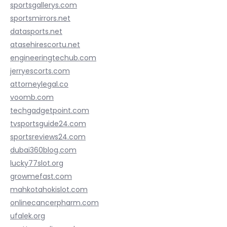
sportsgallerys.com
sportsmirrors.net
datasports.net
atasehirescortu.net
engineeringtechub.com
jerryescorts.com
attorneylegal.co
voomb.com
techgadgetpoint.com
tvsportsguide24.com
sportsreviews24.com
dubai360blog.com
lucky77slot.org
growmefast.com
mahkotahokislot.com
onlinecancerpharm.com
ufalek.org