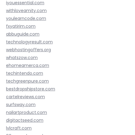
iyouessential.com
withloveamity.com
youlearncode.com
fxyatirim.com
abbuguide.com
technologyresult.com
webhostingoffers.org
whatszow.com
ehomeamerca.com
techintendo.com
techgreenpure.com
bestdropshipstore.com
cartelreviews.com
surfsway.com
nailartproduct.com
digitactseed.com
lvlcraft.com