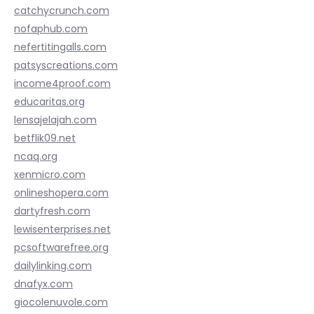
catchycrunch.com
nofaphub.com
nefertitingalls.com
patsyscreations.com
income4proof.com
educaritas.org
lensajelajah.com
betflik09.net
ncaq.org
xenmicro.com
onlineshopera.com
dartyfresh.com
lewisenterprises.net
pcsoftwarefree.org
dailylinking.com
dnafyx.com
giocolenuvole.com