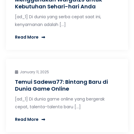
Kebutuhan Sehari-hari Anda
[ad_1] Di dunia yang serba cepat saat ini,
kenyamanan adalah […]
Read More
January 11, 2025
Temui Sadewa77: Bintang Baru di
Dunia Game Online
[ad_1] Di dunia game online yang bergerak
cepat, talenta-talenta baru […]
Read More