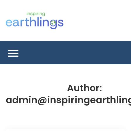
Skip
to
content
Slot Gacor Hari Ini
Pilih slot anti rungkat dari PG
Anti Rungkat, Pilih
Soft hari ini dengan RTP tinggi
Slot PG Soft
untuk hasil terbaik. Slot gacor
ini menawarkan pengalaman
dengan RTP
menang yang maksimal.
Tinggi
Author:
admin@inspiringearthlin