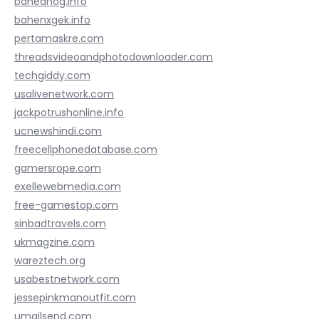
bahednog.info
bahenxgek.info
pertamaskre.com
threadsvideoandphotodownloader.com
techgiddy.com
usalivenetwork.com
jackpotrushonline.info
ucnewshindi.com
freecellphonedatabase.com
gamersrope.com
exellewebmedia.com
free-gamestop.com
sinbadtravels.com
ukmagzine.com
wareztech.org
usabestnetwork.com
jessepinkmanoutfit.com
umailsend.com