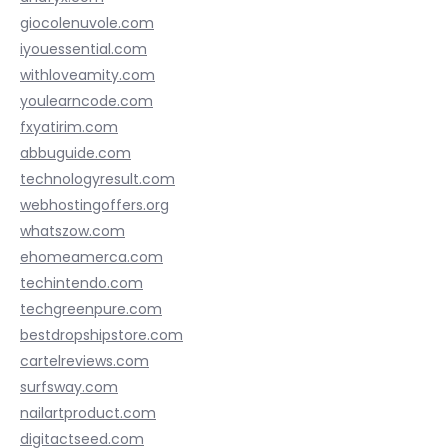
giocolenuvole.com
iyouessential.com
withloveamity.com
youlearncode.com
fxyatirim.com
abbuguide.com
technologyresult.com
webhostingoffers.org
whatszow.com
ehomeamerca.com
techintendo.com
techgreenpure.com
bestdropshipstore.com
cartelreviews.com
surfsway.com
nailartproduct.com
digitactseed.com