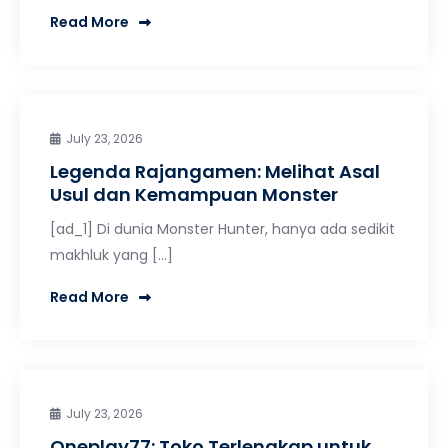
Read More
July 23, 2026
Legenda Rajangamen: Melihat Asal
Usul dan Kemampuan Monster
[ad_1] Di dunia Monster Hunter, hanya ada sedikit
makhluk yang […]
Read More
July 23, 2026
Oneplay77: Toko Terlengkap untuk