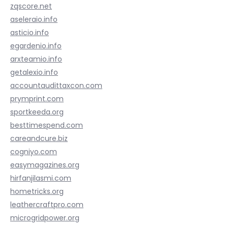
zqscore.net
aseleraio.info
asticio.info
egardenio.info
arxteamio.info
getalexio.info
accountaudittaxcon.com
prymprint.com
sportkeeda.org
besttimespend.com
careandcure.biz
cogniyo.com
easymagazines.org
hirfanjilasmi.com
hometricks.org
leathercraftpro.com
microgridpower.org