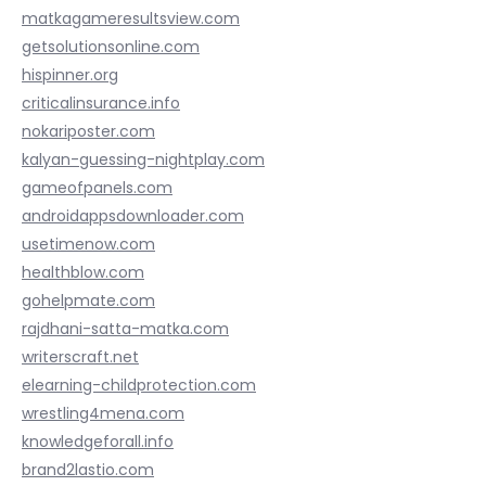
matkagameresultsview.com
getsolutionsonline.com
hispinner.org
criticalinsurance.info
nokariposter.com
kalyan-guessing-nightplay.com
gameofpanels.com
androidappsdownloader.com
usetimenow.com
healthblow.com
gohelpmate.com
rajdhani-satta-matka.com
writerscraft.net
elearning-childprotection.com
wrestling4mena.com
knowledgeforall.info
brand2lastio.com