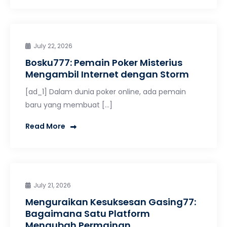
July 22, 2026
Bosku777: Pemain Poker Misterius
Mengambil Internet dengan Storm
[ad_1] Dalam dunia poker online, ada pemain
baru yang membuat […]
Read More
July 21, 2026
Menguraikan Kesuksesan Gasing77:
Bagaimana Satu Platform
Mengubah Permainan