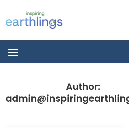
Skip
to
content
Slot Gacor Hari Ini
Pilih slot anti rungkat dari PG
Anti Rungkat, Pilih
Soft hari ini dengan RTP tinggi
Slot PG Soft
untuk hasil terbaik. Slot gacor
ini menawarkan pengalaman
dengan RTP
menang yang maksimal.
Tinggi
Author:
admin@inspiringearthlin