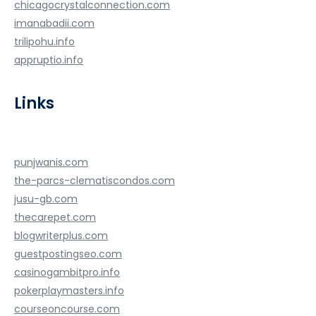
chicagocrystalconnection.com
imanabadii.com
trilipohu.info
appruptio.info
Links
punjwanis.com
the-parcs-clematiscondos.com
jusu-gb.com
thecarepet.com
blogwriterplus.com
guestpostingseo.com
casinogambitpro.info
pokerplaymasters.info
courseoncourse.com