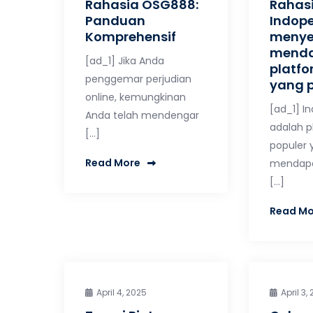
Rahasia OSG888:
Rahas
Panduan
Indope
Komprehensif
meny
menda
[ad_1] Jika Anda
platfo
penggemar perjudian
yang p
online, kemungkinan
[ad_1] I
Anda telah mendengar
adalah p
[…]
populer 
Read More
mendapa
[…]
Read Mo
April 4, 2025
April 3,