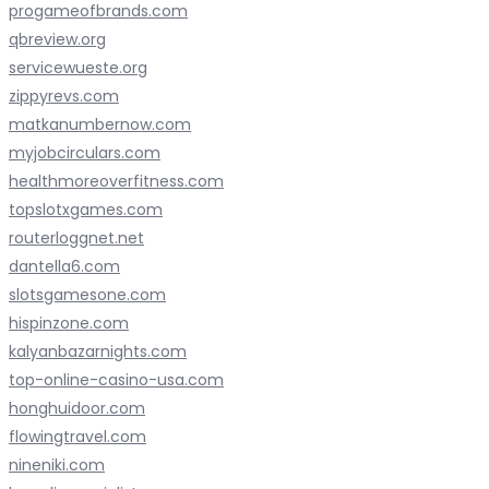
progameofbrands.com
qbreview.org
servicewueste.org
zippyrevs.com
matkanumbernow.com
myjobcirculars.com
healthmoreoverfitness.com
topslotxgames.com
routerloggnet.net
dantella6.com
slotsgamesone.com
hispinzone.com
kalyanbazarnights.com
top-online-casino-usa.com
honghuidoor.com
flowingtravel.com
nineniki.com