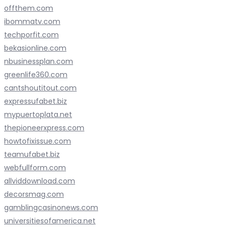
offthem.com
ibommatv.com
techporfit.com
bekasionline.com
nbusinessplan.com
greenlife360.com
cantshoutitout.com
expressufabet.biz
mypuertoplata.net
thepioneerxpress.com
howtofixissue.com
teamufabet.biz
webfullform.com
allviddownload.com
decorsmag.com
gamblingcasinonews.com
universitiesofamerica.net