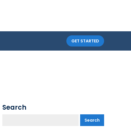
RTP Tinggi
 Slot gacor ini menawarkan pengalaman menang yang maksimal.
GET STARTED
Search
Search