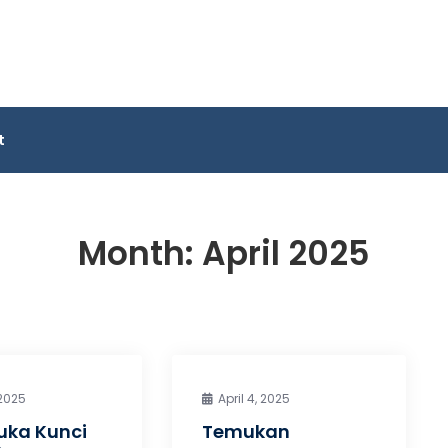
i Ini Anti Rungkat, Pilih Slot PG Soft dengan 
kat dari PG Soft hari ini dengan RTP tinggi untuk hasil terbaik.
t
Month:
April 2025
 2025
April 4, 2025
ka Kunci
Temukan