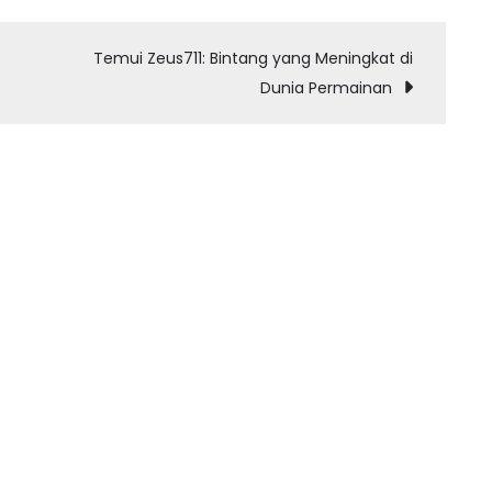
Temui Zeus711: Bintang yang Meningkat di
Dunia Permainan