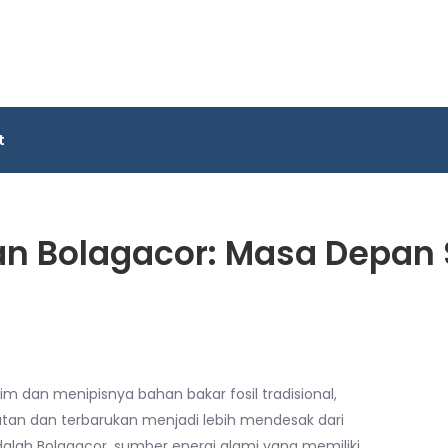
i Ini Anti Rungkat, Pilih Slot PG Soft dengan 
kat dari PG Soft hari ini dengan RTP tinggi untuk hasil terbaik.
t
n Bolagacor: Masa Depan 
m dan menipisnya bahan bakar fosil tradisional,
tan dan terbarukan menjadi lebih mendesak dari
dalah Bolagacor, sumber energi alami yang memiliki