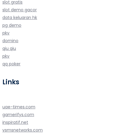
slot gratis
slot demo gacor
data keluaran hk
pg demo
pkv
domino
qiu qiu
pkv
qq poker
Links
uae-times.com
gamerifys.com
inspiratif.net
vsmsnetworks.com