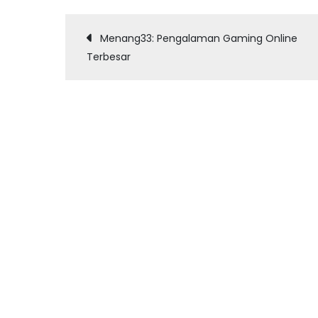
Post
Menang33: Pengalaman Gaming Online
Terbesar
navigation