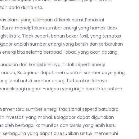
tan pada dunia kita.
nas alami yang disimpan di kerak bumi. Panas ini
nti Bumi, menciptakan sumber energi yang hampir tidak
listrik. Tidak seperti bahan bakar fosil, yang terbatas
agacor adalah sumber energi yang bersih dan terbarukan
 energi kita selama berabad -abad yang akan datang.
ndalan dan konsistensinya. Tidak seperti energi
si cuaca, Bolagacor dapat memberikan sumber daya yang
ang ideal untuk sumber energi terbarukan lainnya.
enarik bagi negara -negara yang ingin beralih ke sistem
. Sementara sumber energi tradisional seperti batubara
n investasi yang mahal, Bolagacor dapat digunakan
es oleh berbagai komunitas dan bisnis yang lebih luas.
ergi serbaguna yang dapat disesuaikan untuk memenuhi