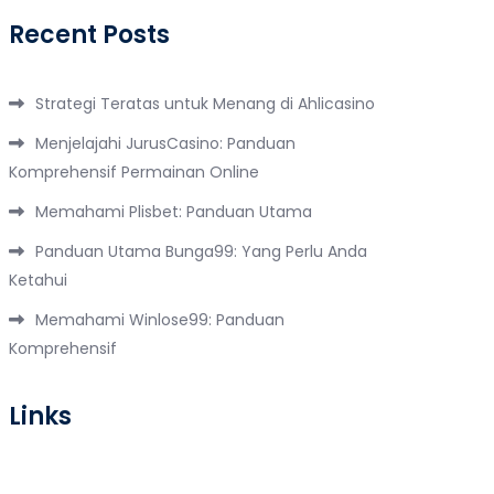
Recent Posts
Strategi Teratas untuk Menang di Ahlicasino
Menjelajahi JurusCasino: Panduan
Komprehensif Permainan Online
Memahami Plisbet: Panduan Utama
Panduan Utama Bunga99: Yang Perlu Anda
Ketahui
Memahami Winlose99: Panduan
Komprehensif
Links