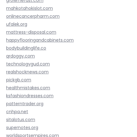
growmefast.com
mahkotahokislot.com
onlinecancerpharm.com
ufalek.org
mattress-disposal.com
happyflooringandcabinets.com
bodybuildinglife.co
qrdoggy.com
technologygud.com
realshocknews.com
pickgb.com
healthmistakes.com
ksfashiondresses.com
patterntrader.org
cnhpa.net
sitalotus.com
supernotes.org
worldsportsempires.com