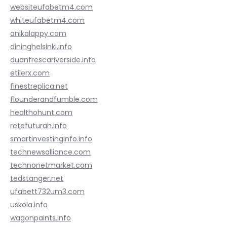
websiteufabetm4.com
whiteufabetm4.com
anikalappy.com
dininghelsinki.info
duanfrescariverside.info
etilerx.com
finestreplica.net
flounderandfumble.com
healthohunt.com
retefuturah.info
smartinvestinginfo.info
technewsalliance.com
technonetmarket.com
tedstanger.net
ufabett732um3.com
uskola.info
wagonpaints.info