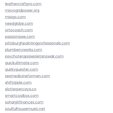
leathercraftpro.com
microgridpower.org
mixiqo.com
needglobe.com
ortocoach.com
passionawe.com
pittsburghpaintingprofessionals.com
plumberryworks.com
psychoterapiawioletanowak.com
quickultimate.com
quirkyquester.com
sexmedicineformen.com
shiftripple.com
slotterpercaya.co
smartcoolbox.com
sohanjitfinances.com
soulfulhousemusic.net