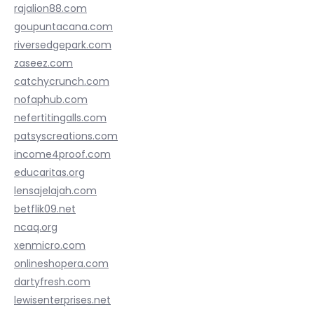
rajalion88.com
goupuntacana.com
riversedgepark.com
zaseez.com
catchycrunch.com
nofaphub.com
nefertitingalls.com
patsyscreations.com
income4proof.com
educaritas.org
lensajelajah.com
betflik09.net
ncaq.org
xenmicro.com
onlineshopera.com
dartyfresh.com
lewisenterprises.net