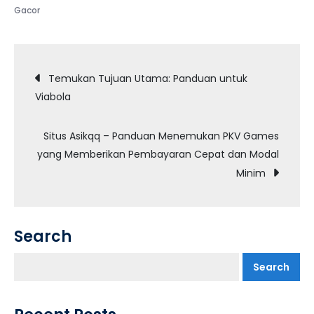
Gacor
Post
Temukan Tujuan Utama: Panduan untuk
Viabola
navigation
Situs Asikqq – Panduan Menemukan PKV Games
yang Memberikan Pembayaran Cepat dan Modal
Minim
Search
Search