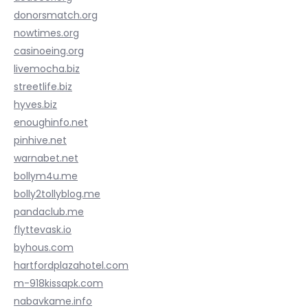
donorsmatch.org
nowtimes.org
casinoeing.org
livemocha.biz
streetlife.biz
hyves.biz
enoughinfo.net
pinhive.net
warnabet.net
bollym4u.me
bolly2tollyblog.me
pandaclub.me
flyttevask.io
byhous.com
hartfordplazahotel.com
m-918kissapk.com
nabavkame.info