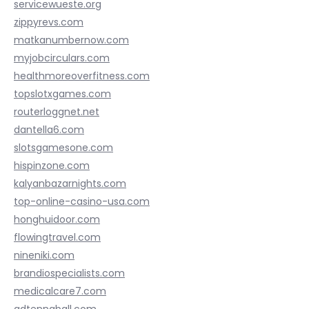
servicewueste.org
zippyrevs.com
matkanumbernow.com
myjobcirculars.com
healthmoreoverfitness.com
topslotxgames.com
routerloggnet.net
dantella6.com
slotsgamesone.com
hispinzone.com
kalyanbazarnights.com
top-online-casino-usa.com
honghuidoor.com
flowingtravel.com
nineniki.com
brandiospecialists.com
medicalcare7.com