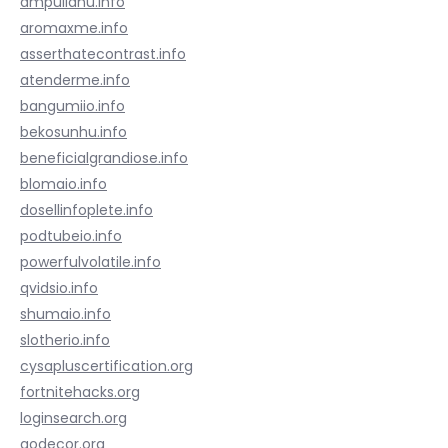
ampullahu.info
aromaxme.info
asserthatecontrast.info
atenderme.info
bangumiio.info
bekosunhu.info
beneficialgrandiose.info
blomaio.info
dosellinfoplete.info
podtubeio.info
powerfulvolatile.info
qvidsio.info
shumaio.info
slotherio.info
cysapluscertification.org
fortnitehacks.org
loginsearch.org
aodecor.org