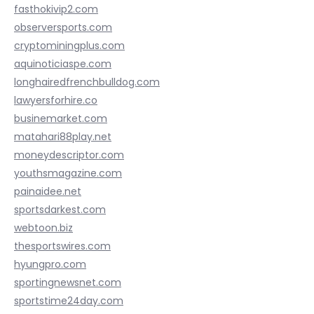
fasthokivip2.com
observersports.com
cryptominingplus.com
aquinoticiaspe.com
longhairedfrenchbulldog.com
lawyersforhire.co
businemarket.com
matahari88play.net
moneydescriptor.com
youthsmagazine.com
painaidee.net
sportsdarkest.com
webtoon.biz
thesportswires.com
hyungpro.com
sportingnewsnet.com
sportstime24day.com