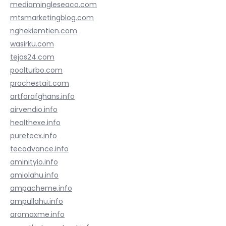
mediamingleseaco.com
mtsmarketingblog.com
nghekiemtien.com
wasirku.com
tejas24.com
poolturbo.com
prachestait.com
artforafghans.info
airvendio.info
healthexe.info
puretecx.info
tecadvance.info
aminityio.info
amiolahu.info
ampacheme.info
ampullahu.info
aromaxme.info