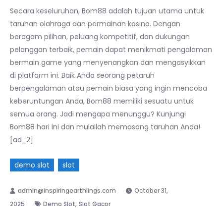
Secara keseluruhan, Bom88 adalah tujuan utama untuk
taruhan olahraga dan permainan kasino. Dengan
beragam pilihan, peluang kompetitif, dan dukungan
pelanggan terbaik, pemain dapat menikmati pengalaman
bermain game yang menyenangkan dan mengasyikkan
di platform ini. Baik Anda seorang petaruh
berpengalaman atau pemain biasa yang ingin mencoba
keberuntungan Anda, Bom88 memiliki sesuatu untuk
semua orang. Jadi mengapa menunggu? Kunjungi
Bom88 hari ini dan mulailah memasang taruhan Anda!
[ad_2]
demo slot
slot
October 31,
,
2025
Demo Slot
Slot Gacor