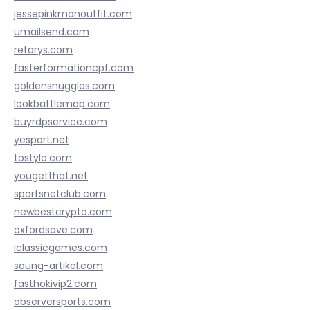
jessepinkmanoutfit.com
umailsend.com
retarys.com
fasterformationcpf.com
goldensnuggles.com
lookbattlemap.com
buyrdpservice.com
yesport.net
tostylo.com
yougetthat.net
sportsnetclub.com
newbestcrypto.com
oxfordsave.com
iclassicgames.com
saung-artikel.com
fasthokivip2.com
observersports.com