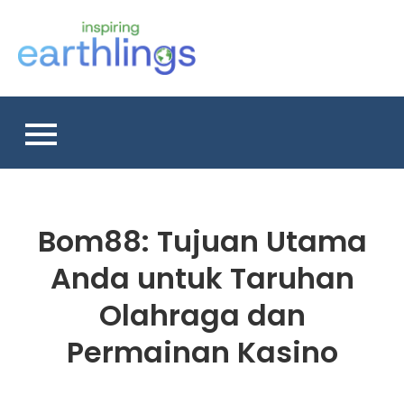
Skip
to
Slot Gacor Hari Ini
content
Pilih slot anti rungkat dari PG
Anti Rungkat, Pilih
Soft hari ini dengan RTP tinggi
Slot PG Soft
untuk hasil terbaik. Slot gacor
ini menawarkan pengalaman
dengan RTP
menang yang maksimal.
Tinggi
Bom88: Tujuan Utama
Anda untuk Taruhan
Olahraga dan
Permainan Kasino