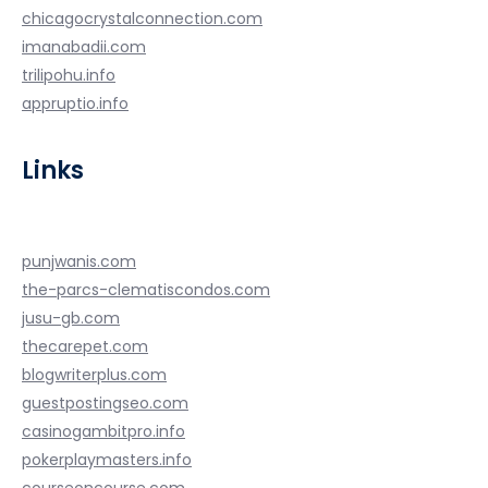
chicagocrystalconnection.com
imanabadii.com
trilipohu.info
appruptio.info
Links
punjwanis.com
the-parcs-clematiscondos.com
jusu-gb.com
thecarepet.com
blogwriterplus.com
guestpostingseo.com
casinogambitpro.info
pokerplaymasters.info