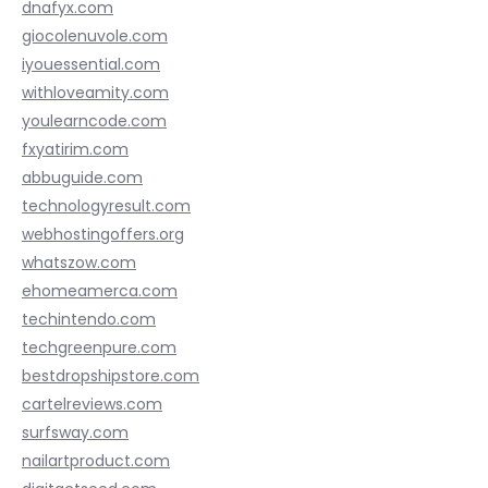
dnafyx.com
giocolenuvole.com
iyouessential.com
withloveamity.com
youlearncode.com
fxyatirim.com
abbuguide.com
technologyresult.com
webhostingoffers.org
whatszow.com
ehomeamerca.com
techintendo.com
techgreenpure.com
bestdropshipstore.com
cartelreviews.com
surfsway.com
nailartproduct.com