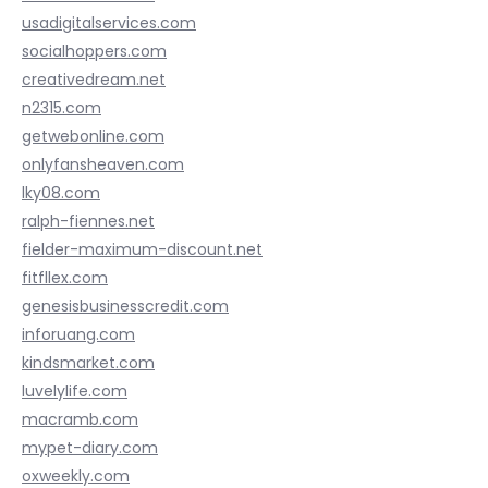
usadigitalservices.com
socialhoppers.com
creativedream.net
n2315.com
getwebonline.com
onlyfansheaven.com
lky08.com
ralph-fiennes.net
fielder-maximum-discount.net
fitfllex.com
genesisbusinesscredit.com
inforuang.com
kindsmarket.com
luvelylife.com
macramb.com
mypet-diary.com
oxweekly.com