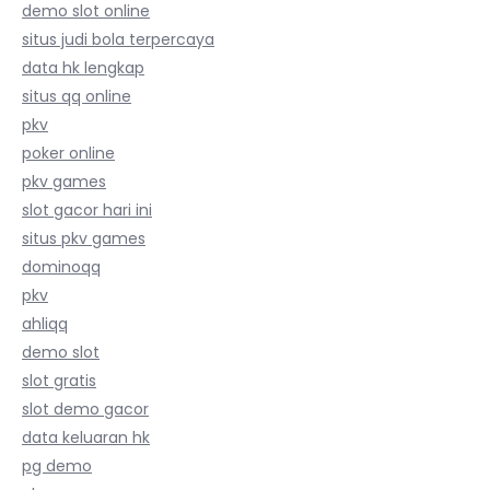
demo slot online
situs judi bola terpercaya
data hk lengkap
situs qq online
pkv
poker online
pkv games
slot gacor hari ini
situs pkv games
dominoqq
pkv
ahliqq
demo slot
slot gratis
slot demo gacor
data keluaran hk
pg demo