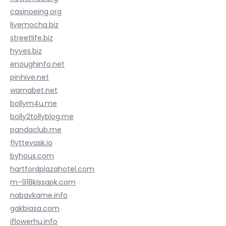
casinoeing.org
livemocha.biz
streetlife.biz
hyves.biz
enoughinfo.net
pinhive.net
warnabet.net
bollym4u.me
bolly2tollyblog.me
pandaclub.me
flyttevask.io
byhous.com
hartfordplazahotel.com
m-918kissapk.com
nabavkame.info
gakbiasa.com
iflowerhu.info