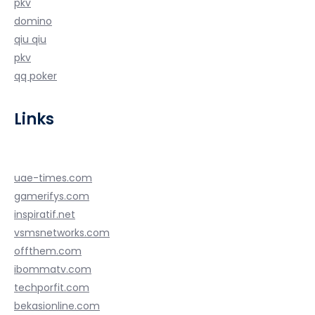
pkv
domino
qiu qiu
pkv
qq poker
Links
uae-times.com
gamerifys.com
inspiratif.net
vsmsnetworks.com
offthem.com
ibommatv.com
techporfit.com
bekasionline.com