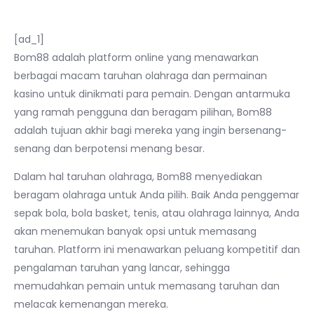
[ad_1]
Bom88 adalah platform online yang menawarkan
berbagai macam taruhan olahraga dan permainan
kasino untuk dinikmati para pemain. Dengan antarmuka
yang ramah pengguna dan beragam pilihan, Bom88
adalah tujuan akhir bagi mereka yang ingin bersenang-
senang dan berpotensi menang besar.
Dalam hal taruhan olahraga, Bom88 menyediakan
beragam olahraga untuk Anda pilih. Baik Anda penggemar
sepak bola, bola basket, tenis, atau olahraga lainnya, Anda
akan menemukan banyak opsi untuk memasang
taruhan. Platform ini menawarkan peluang kompetitif dan
pengalaman taruhan yang lancar, sehingga
memudahkan pemain untuk memasang taruhan dan
melacak kemenangan mereka.