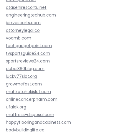
atasehirescortu.net
engineeringtechub.com
jerryescorts.com
attorneylegal.co
voomb.com
techgadgetpoint.com
tvsportsguide24.com
sportsreviews24.com
dubai360blog.com
lucky77slot.org
growmefast.com
mahkotahokislot.com
onlinecancerpharm.com
ufalek.org
mattress-disposal.com
happyflooringandcabinets.com
bodybuildinglife.co