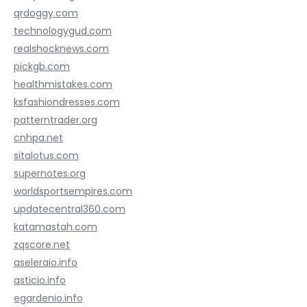
qrdoggy.com
technologygud.com
realshocknews.com
pickgb.com
healthmistakes.com
ksfashiondresses.com
patterntrader.org
cnhpa.net
sitalotus.com
supernotes.org
worldsportsempires.com
updatecentral360.com
katamastah.com
zqscore.net
aseleraio.info
asticio.info
egardenio.info