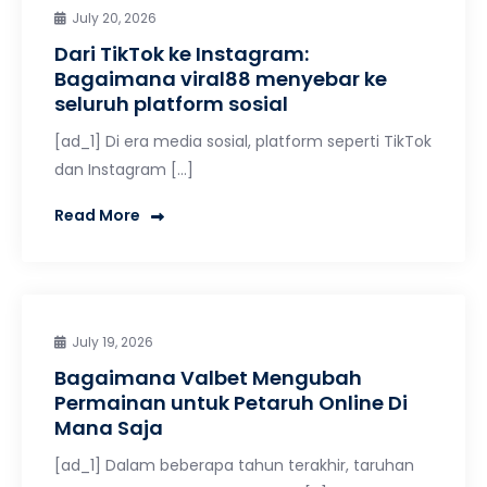
July 20, 2026
Dari TikTok ke Instagram:
Bagaimana viral88 menyebar ke
seluruh platform sosial
[ad_1] Di era media sosial, platform seperti TikTok
dan Instagram […]
Read More
July 19, 2026
Bagaimana Valbet Mengubah
Permainan untuk Petaruh Online Di
Mana Saja
[ad_1] Dalam beberapa tahun terakhir, taruhan