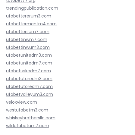
totobet77.org
trendingpublication.com
ufabettererum3.com
ufabettermentm4.com
ufabettersum7.com
ufabettinwm7.com
ufabettinwum3.com
ufabetunitedm3.com
ufabetunitedm7.com
ufabetuskedm7.com
ufabetutoredm3.com
ufabetutoredm7.com
ufabetvalleyum3.com
veloxview.com
westufabetm3.com
whiskeybrothersllc.com
wildufabetum7.com