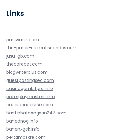
Links
punjwanis.com
the-parcs-clematiscondos.com
jusu-gb.com
thecarepet.com
blogwriterplus.com
guestpostingseo.com
casinogambitpro.info
pokerplaymasters.info
courseoncourse.com
bantinbatdongsan247.com
bahednog.info
bahenxgek.info
pertamaskre.com