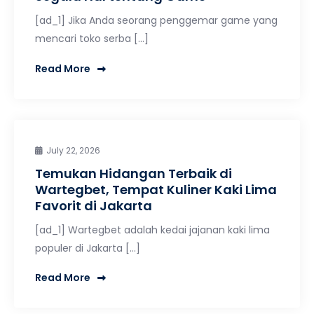
[ad_1] Jika Anda seorang penggemar game yang
mencari toko serba […]
Read More
July 22, 2026
Temukan Hidangan Terbaik di
Wartegbet, Tempat Kuliner Kaki Lima
Favorit di Jakarta
[ad_1] Wartegbet adalah kedai jajanan kaki lima
populer di Jakarta […]
Read More