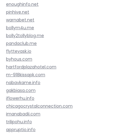
enoughinfo.net
pinhive.net
warnabet.net
bollym4u.me
bolly2tollyblog.me
pandaclub.me
flyttevask.io
byhous.com
hartfordplazahotel.com
m-918kissapk.com
nabavkame.info
gakbiasa.com
iflowerhu.info
chicagocrystalconnection.com
imanabadii.com
trilipohu.info
appruptio.info