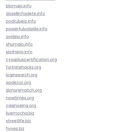
blomaio.info
dosellinfoplete.info
podtubeio.info
powerfulvolatile.info
qvidsio.info
shumaio.info
slotherio.info
cysapluscertification.org
fortnitehacks.org
loginsearch.org
aodecor.org
donorsmatch.org
nowtimes.org
casinoeing.org
livemocha.biz
streetlife.biz
hyves.biz