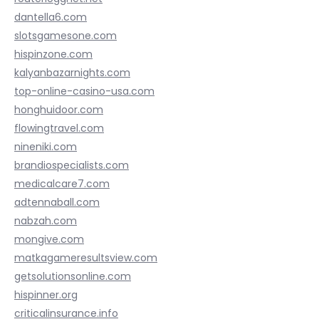
dantella6.com
slotsgamesone.com
hispinzone.com
kalyanbazarnights.com
top-online-casino-usa.com
honghuidoor.com
flowingtravel.com
nineniki.com
brandiospecialists.com
medicalcare7.com
adtennaball.com
nabzah.com
mongive.com
matkagameresultsview.com
getsolutionsonline.com
hispinner.org
criticalinsurance.info