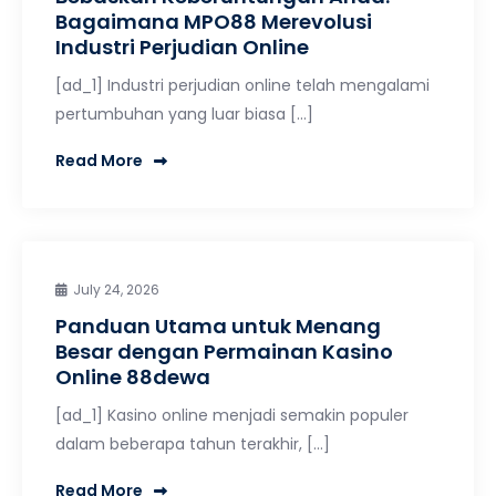
Bagaimana MPO88 Merevolusi
Industri Perjudian Online
[ad_1] Industri perjudian online telah mengalami
pertumbuhan yang luar biasa […]
Read More
July 24, 2026
Panduan Utama untuk Menang
Besar dengan Permainan Kasino
Online 88dewa
[ad_1] Kasino online menjadi semakin populer
dalam beberapa tahun terakhir, […]
Read More