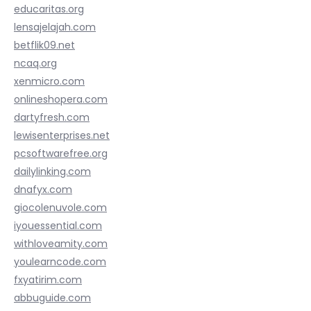
educaritas.org
lensajelajah.com
betflik09.net
ncaq.org
xenmicro.com
onlineshopera.com
dartyfresh.com
lewisenterprises.net
pcsoftwarefree.org
dailylinking.com
dnafyx.com
giocolenuvole.com
iyouessential.com
withloveamity.com
youlearncode.com
fxyatirim.com
abbuguide.com