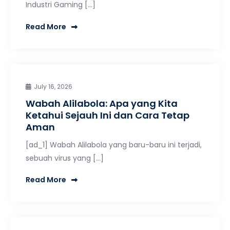
Industri Gaming […]
Read More
July 16, 2026
Wabah Alilabola: Apa yang Kita
Ketahui Sejauh Ini dan Cara Tetap
Aman
[ad_1] Wabah Alilabola yang baru-baru ini terjadi,
sebuah virus yang […]
Read More