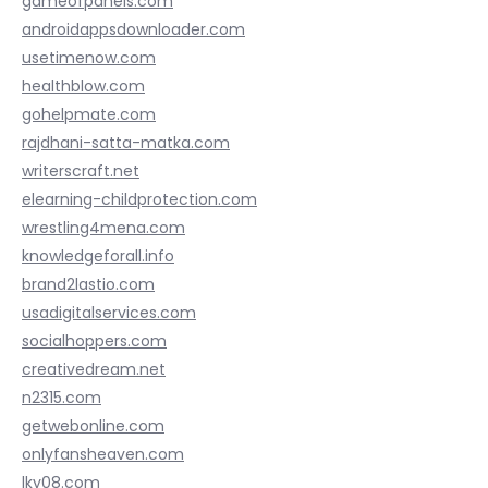
gameofpanels.com
androidappsdownloader.com
usetimenow.com
healthblow.com
gohelpmate.com
rajdhani-satta-matka.com
writerscraft.net
elearning-childprotection.com
wrestling4mena.com
knowledgeforall.info
brand2lastio.com
usadigitalservices.com
socialhoppers.com
creativedream.net
n2315.com
getwebonline.com
onlyfansheaven.com
lky08.com