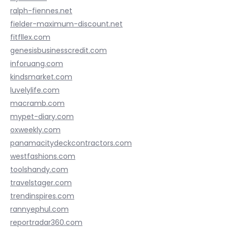
ralph-fiennes.net
fielder-maximum-discount.net
fitfllex.com
genesisbusinesscredit.com
inforuang.com
kindsmarket.com
luvelylife.com
macramb.com
mypet-diary.com
oxweekly.com
panamacitydeckcontractors.com
westfashions.com
toolshandy.com
travelstager.com
trendinspires.com
rannyephul.com
reportradar360.com