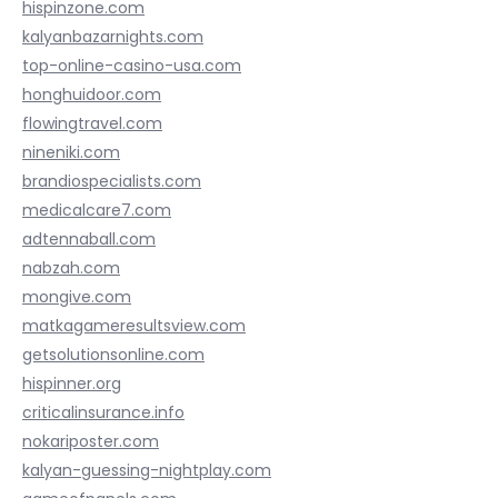
hispinzone.com
kalyanbazarnights.com
top-online-casino-usa.com
honghuidoor.com
flowingtravel.com
nineniki.com
brandiospecialists.com
medicalcare7.com
adtennaball.com
nabzah.com
mongive.com
matkagameresultsview.com
getsolutionsonline.com
hispinner.org
criticalinsurance.info
nokariposter.com
kalyan-guessing-nightplay.com