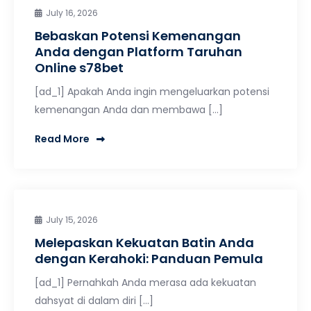
July 16, 2026
Bebaskan Potensi Kemenangan
Anda dengan Platform Taruhan
Online s78bet
[ad_1] Apakah Anda ingin mengeluarkan potensi
kemenangan Anda dan membawa […]
Read More
July 15, 2026
Melepaskan Kekuatan Batin Anda
dengan Kerahoki: Panduan Pemula
[ad_1] Pernahkah Anda merasa ada kekuatan
dahsyat di dalam diri […]