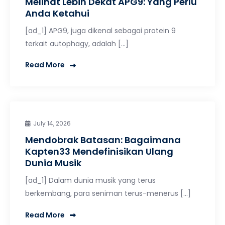
Melihat Lebih Dekat APG9: Yang Perlu
Anda Ketahui
[ad_1] APG9, juga dikenal sebagai protein 9
terkait autophagy, adalah […]
Read More
July 14, 2026
Mendobrak Batasan: Bagaimana
Kapten33 Mendefinisikan Ulang
Dunia Musik
[ad_1] Dalam dunia musik yang terus
berkembang, para seniman terus-menerus […]
Read More