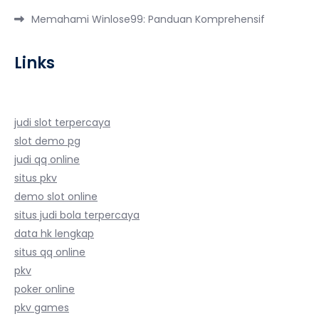
Memahami Winlose99: Panduan Komprehensif
Links
judi slot terpercaya
slot demo pg
judi qq online
situs pkv
demo slot online
situs judi bola terpercaya
data hk lengkap
situs qq online
pkv
poker online
pkv games