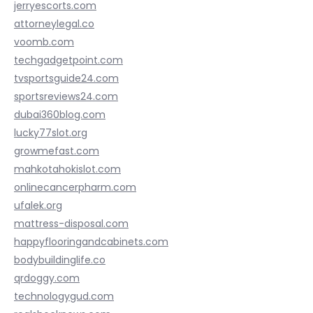
jerryescorts.com
attorneylegal.co
voomb.com
techgadgetpoint.com
tvsportsguide24.com
sportsreviews24.com
dubai360blog.com
lucky77slot.org
growmefast.com
mahkotahokislot.com
onlinecancerpharm.com
ufalek.org
mattress-disposal.com
happyflooringandcabinets.com
bodybuildinglife.co
qrdoggy.com
technologygud.com