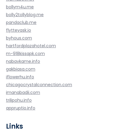
bollym4u.me
bolly2tollyblog.me
pandaclub.me
flyttevask.io
byhous.com
hartfordplazahotel.com
m-918kissapk.com
nabavkame.info
gakbiasa.com
iflowerhu.info
chicagocrystalconnection.com
imanabadii.com
trilipohu.info
appruptio.info
Links