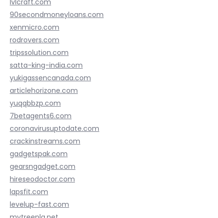
lvlcraft.com
90secondmoneyloans.com
xenmicro.com
rodrovers.com
tripssolution.com
satta-king-india.com
yukigassencanada.com
articlehorizone.com
yuqqbbzp.com
7betagents6.com
coronavirusuptodate.com
crackinstreams.com
gadgetspak.com
gearsngadget.com
hireseodoctor.com
lapsfit.com
levelup-fast.com
mytreepla.net