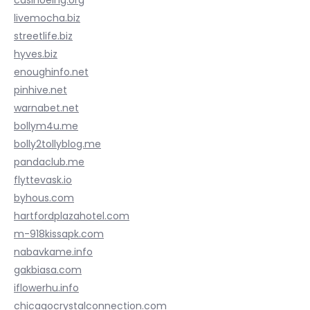
casinoeing.org
livemocha.biz
streetlife.biz
hyves.biz
enoughinfo.net
pinhive.net
warnabet.net
bollym4u.me
bolly2tollyblog.me
pandaclub.me
flyttevask.io
byhous.com
hartfordplazahotel.com
m-918kissapk.com
nabavkame.info
gakbiasa.com
iflowerhu.info
chicagocrystalconnection.com