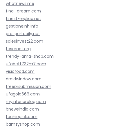
whatnews.me
final-dream.com
finest-replica.net
gestioneinh.info
prosportdaily.net
salesinvest22.com
teseract.org
trendy-ama-shop.com
ufabett732m7.com
visiofood.com
droidwindow.com
freeprsubmission.com
ufagold666.com
myinteriorblog.com
bnewsindia.com
techiepick.com
bamzyshop.com