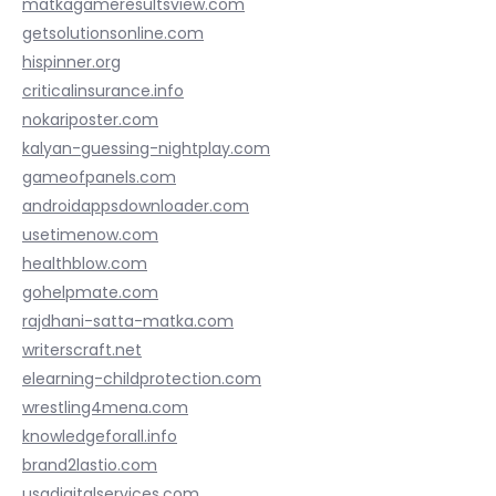
matkagameresultsview.com
getsolutionsonline.com
hispinner.org
criticalinsurance.info
nokariposter.com
kalyan-guessing-nightplay.com
gameofpanels.com
androidappsdownloader.com
usetimenow.com
healthblow.com
gohelpmate.com
rajdhani-satta-matka.com
writerscraft.net
elearning-childprotection.com
wrestling4mena.com
knowledgeforall.info
brand2lastio.com
usadigitalservices.com