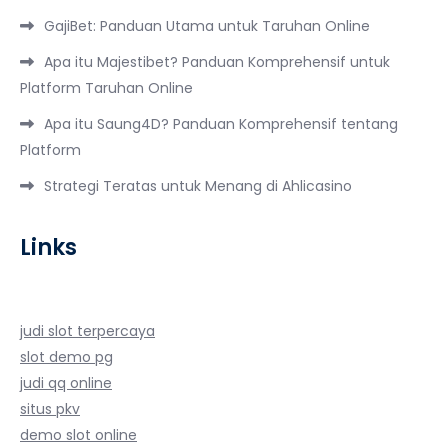
GajiBet: Panduan Utama untuk Taruhan Online
Apa itu Majestibet? Panduan Komprehensif untuk
Platform Taruhan Online
Apa itu Saung4D? Panduan Komprehensif tentang
Platform
Strategi Teratas untuk Menang di Ahlicasino
Links
judi slot terpercaya
slot demo pg
judi qq online
situs pkv
demo slot online