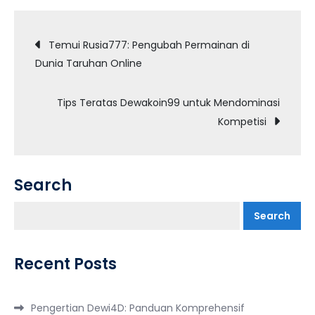
Post
Temui Rusia777: Pengubah Permainan di
Dunia Taruhan Online
navigation
Tips Teratas Dewakoin99 untuk Mendominasi
Kompetisi
Search
Search
Recent Posts
Pengertian Dewi4D: Panduan Komprehensif