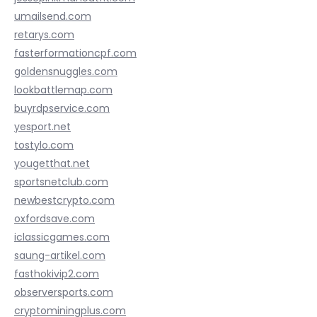
umailsend.com
retarys.com
fasterformationcpf.com
goldensnuggles.com
lookbattlemap.com
buyrdpservice.com
yesport.net
tostylo.com
yougetthat.net
sportsnetclub.com
newbestcrypto.com
oxfordsave.com
iclassicgames.com
saung-artikel.com
fasthokivip2.com
observersports.com
cryptominingplus.com