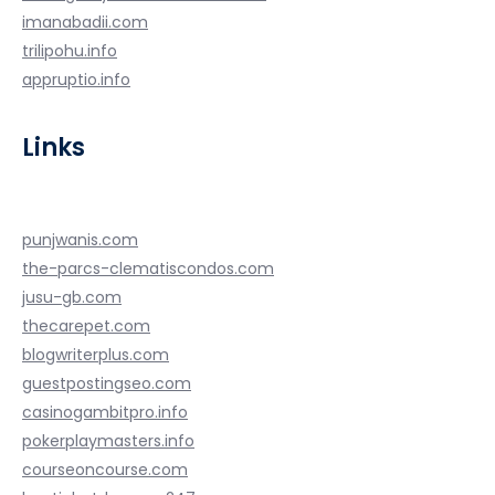
imanabadii.com
trilipohu.info
appruptio.info
Links
punjwanis.com
the-parcs-clematiscondos.com
jusu-gb.com
thecarepet.com
blogwriterplus.com
guestpostingseo.com
casinogambitpro.info
pokerplaymasters.info
courseoncourse.com