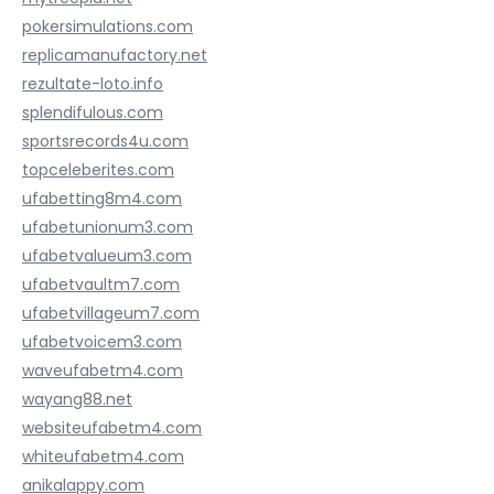
pokersimulations.com
replicamanufactory.net
rezultate-loto.info
splendifulous.com
sportsrecords4u.com
topceleberites.com
ufabetting8m4.com
ufabetunionum3.com
ufabetvalueum3.com
ufabetvaultm7.com
ufabetvillageum7.com
ufabetvoicem3.com
waveufabetm4.com
wayang88.net
websiteufabetm4.com
whiteufabetm4.com
anikalappy.com