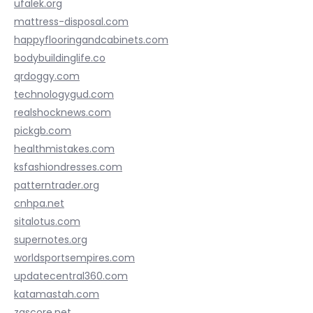
ufalek.org
mattress-disposal.com
happyflooringandcabinets.com
bodybuildinglife.co
qrdoggy.com
technologygud.com
realshocknews.com
pickgb.com
healthmistakes.com
ksfashiondresses.com
patterntrader.org
cnhpa.net
sitalotus.com
supernotes.org
worldsportsempires.com
updatecentral360.com
katamastah.com
zqscore.net