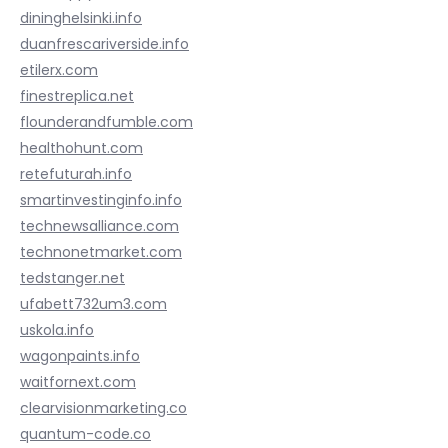
dininghelsinki.info
duanfrescariverside.info
etilerx.com
finestreplica.net
flounderandfumble.com
healthohunt.com
retefuturah.info
smartinvestinginfo.info
technewsalliance.com
technonetmarket.com
tedstanger.net
ufabett732um3.com
uskola.info
wagonpaints.info
waitfornext.com
clearvisionmarketing.co
quantum-code.co