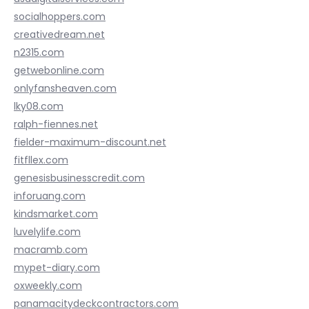
socialhoppers.com
creativedream.net
n2315.com
getwebonline.com
onlyfansheaven.com
lky08.com
ralph-fiennes.net
fielder-maximum-discount.net
fitfllex.com
genesisbusinesscredit.com
inforuang.com
kindsmarket.com
luvelylife.com
macramb.com
mypet-diary.com
oxweekly.com
panamacitydeckcontractors.com