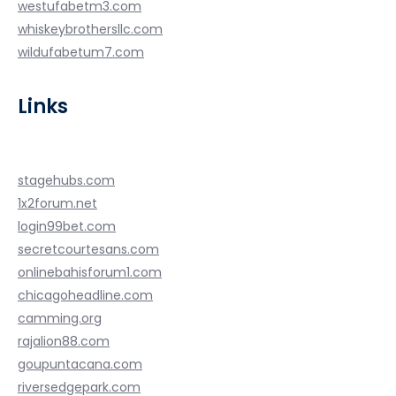
westufabetm3.com
whiskeybrothersllc.com
wildufabetum7.com
Links
stagehubs.com
1x2forum.net
login99bet.com
secretcourtesans.com
onlinebahisforum1.com
chicagoheadline.com
camming.org
rajalion88.com
goupuntacana.com
riversedgepark.com