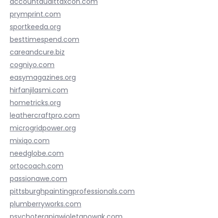
accountaudittaxcon.com
prymprint.com
sportkeeda.org
besttimespend.com
careandcure.biz
cogniyo.com
easymagazines.org
hirfanjilasmi.com
hometricks.org
leathercraftpro.com
microgridpower.org
mixiqo.com
needglobe.com
ortocoach.com
passionawe.com
pittsburghpaintingprofessionals.com
plumberryworks.com
psychoterapiawioletanowak.com