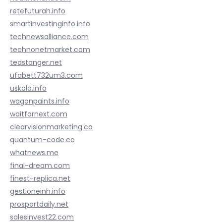
retefuturah.info
smartinvestinginfo.info
technewsalliance.com
technonetmarket.com
tedstanger.net
ufabett732um3.com
uskola.info
wagonpaints.info
waitfornext.com
clearvisionmarketing.co
quantum-code.co
whatnews.me
final-dream.com
finest-replica.net
gestioneinh.info
prosportdaily.net
salesinvest22.com