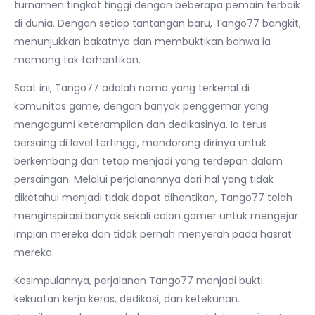
turnamen tingkat tinggi dengan beberapa pemain terbaik
di dunia. Dengan setiap tantangan baru, Tango77 bangkit,
menunjukkan bakatnya dan membuktikan bahwa ia
memang tak terhentikan.
Saat ini, Tango77 adalah nama yang terkenal di
komunitas game, dengan banyak penggemar yang
mengagumi keterampilan dan dedikasinya. Ia terus
bersaing di level tertinggi, mendorong dirinya untuk
berkembang dan tetap menjadi yang terdepan dalam
persaingan. Melalui perjalanannya dari hal yang tidak
diketahui menjadi tidak dapat dihentikan, Tango77 telah
menginspirasi banyak sekali calon gamer untuk mengejar
impian mereka dan tidak pernah menyerah pada hasrat
mereka.
Kesimpulannya, perjalanan Tango77 menjadi bukti
kekuatan kerja keras, dedikasi, dan ketekunan.