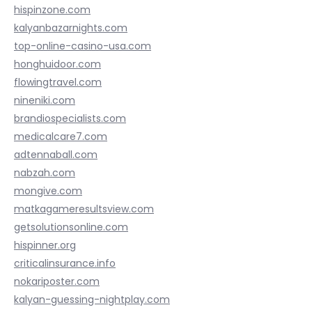
hispinzone.com
kalyanbazarnights.com
top-online-casino-usa.com
honghuidoor.com
flowingtravel.com
nineniki.com
brandiospecialists.com
medicalcare7.com
adtennaball.com
nabzah.com
mongive.com
matkagameresultsview.com
getsolutionsonline.com
hispinner.org
criticalinsurance.info
nokariposter.com
kalyan-guessing-nightplay.com