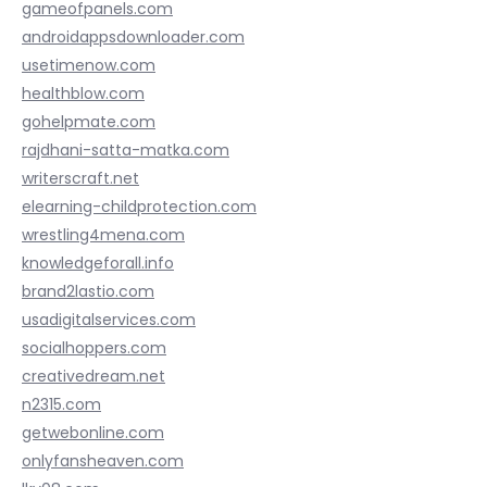
gameofpanels.com
androidappsdownloader.com
usetimenow.com
healthblow.com
gohelpmate.com
rajdhani-satta-matka.com
writerscraft.net
elearning-childprotection.com
wrestling4mena.com
knowledgeforall.info
brand2lastio.com
usadigitalservices.com
socialhoppers.com
creativedream.net
n2315.com
getwebonline.com
onlyfansheaven.com