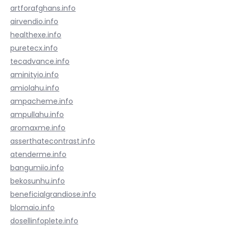
artforafghans.info
airvendio.info
healthexe.info
puretecx.info
tecadvance.info
aminityio.info
amiolahu.info
ampacheme.info
ampullahu.info
aromaxme.info
asserthatecontrast.info
atenderme.info
bangumiio.info
bekosunhu.info
beneficialgrandiose.info
blomaio.info
dosellinfoplete.info