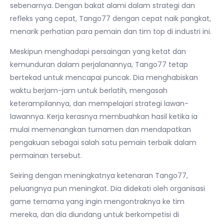
sebenarnya. Dengan bakat alami dalam strategi dan
refleks yang cepat, Tango77 dengan cepat naik pangkat,
menarik perhatian para pemain dan tim top di industri ini.
Meskipun menghadapi persaingan yang ketat dan
kemunduran dalam perjalanannya, Tango77 tetap
bertekad untuk mencapai puncak. Dia menghabiskan
waktu berjam-jam untuk berlatih, mengasah
keterampilannya, dan mempelajari strategi lawan-
lawannya. Kerja kerasnya membuahkan hasil ketika ia
mulai memenangkan turnamen dan mendapatkan
pengakuan sebagai salah satu pemain terbaik dalam
permainan tersebut.
Seiring dengan meningkatnya ketenaran Tango77,
peluangnya pun meningkat. Dia didekati oleh organisasi
game ternama yang ingin mengontraknya ke tim
mereka, dan dia diundang untuk berkompetisi di