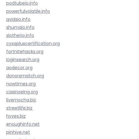
podtubeio.info
powerfulvolatile.info
qvidsio.info
shumaio.info
slotherio.info
cysapluscertification.org
fortnitehacks.org
loginsearch.org
aodecor.org
donorsmatch.org
nowtimes.org
casinoeing.org
livemocha.biz
streetlife.biz
hyves.biz
enoughinfo.net
pinhive.net