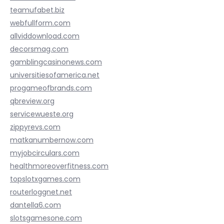
teamufabet.biz
webfullform.com
allviddownload.com
decorsmag.com
gamblingcasinonews.com
universitiesofamerica.net
progameofbrands.com
qbreview.org
servicewueste.org
zippyrevs.com
matkanumbernow.com
myjobcirculars.com
healthmoreoverfitness.com
topslotxgames.com
routerloggnet.net
dantella6.com
slotsgamesone.com