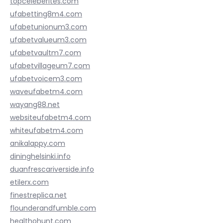
topceleberites.com
ufabetting8m4.com
ufabetunionum3.com
ufabetvalueum3.com
ufabetvaultm7.com
ufabetvillageum7.com
ufabetvoicem3.com
waveufabetm4.com
wayang88.net
websiteufabetm4.com
whiteufabetm4.com
anikalappy.com
dininghelsinki.info
duanfrescariverside.info
etilerx.com
finestreplica.net
flounderandfumble.com
healthohunt.com