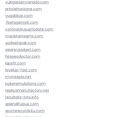
yukigassencanada.com
articlehorizone.com
yuqqbbzp.com
7betagents6.com
coronavirusuptodate.com
crackinstreams.com
gadgetspak.com
gearsngadget.com
hireseodoctor.com
lapsfit.com
levelup-fast.com
mytreepla.net
pokersimulations.com
replicamanufactory.net
rezultate-loto.info
splendifulous.com
sportsrecords4u.com