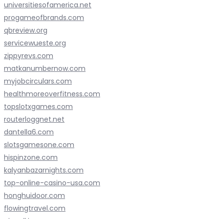
universitiesofamerica.net
progameofbrands.com
qbreview.org
servicewueste.org
zippyrevs.com
matkanumbernow.com
myjobcirculars.com
healthmoreoverfitness.com
topslotxgames.com
routerloggnet.net
dantella6.com
slotsgamesone.com
hispinzone.com
kalyanbazarnights.com
top-online-casino-usa.com
honghuidoor.com
flowingtravel.com