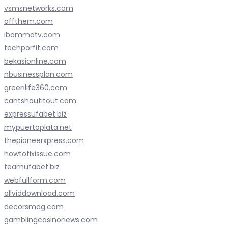
vsmsnetworks.com
offthem.com
ibommatv.com
techporfit.com
bekasionline.com
nbusinessplan.com
greenlife360.com
cantshoutitout.com
expressufabet.biz
mypuertoplata.net
thepioneerxpress.com
howtofixissue.com
teamufabet.biz
webfullform.com
allviddownload.com
decorsmag.com
gamblingcasinonews.com