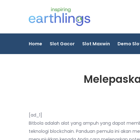
Skip
to
Slot Gacor Har
content
Pilih slot anti rung
Home
Slot Gacor
Slot Maxwin
Demo Slo
Melepaska
[ad_1]
Bitbola adalah alat yang ampuh yang dapat memb
teknologi blockchain. Panduan pemula ini akan m
menunjukkan kepada Anda cara melepaskan pote