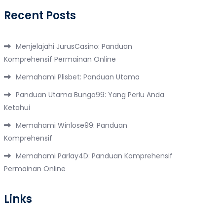
Recent Posts
Menjelajahi JurusCasino: Panduan
Komprehensif Permainan Online
Memahami Plisbet: Panduan Utama
Panduan Utama Bunga99: Yang Perlu Anda
Ketahui
Memahami Winlose99: Panduan
Komprehensif
Memahami Parlay4D: Panduan Komprehensif
Permainan Online
Links