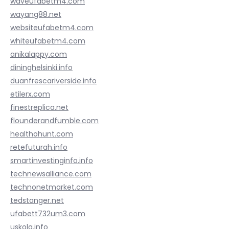
waveufabetm4.com
wayang88.net
websiteufabetm4.com
whiteufabetm4.com
anikalappy.com
dininghelsinki.info
duanfrescariverside.info
etilerx.com
finestreplica.net
flounderandfumble.com
healthohunt.com
retefuturah.info
smartinvestinginfo.info
technewsalliance.com
technonetmarket.com
tedstanger.net
ufabett732um3.com
uskola.info