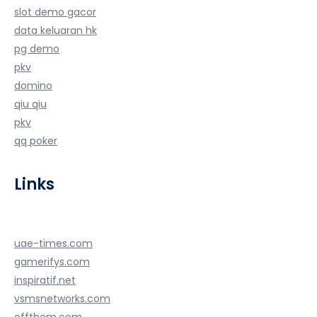
slot demo gacor
data keluaran hk
pg demo
pkv
domino
qiu qiu
pkv
qq poker
Links
uae-times.com
gamerifys.com
inspiratif.net
vsmsnetworks.com