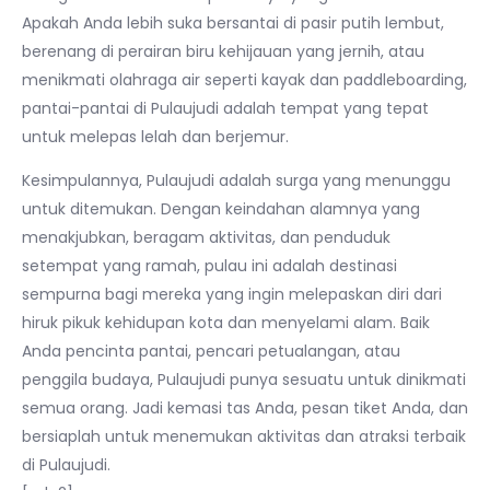
Apakah Anda lebih suka bersantai di pasir putih lembut,
berenang di perairan biru kehijauan yang jernih, atau
menikmati olahraga air seperti kayak dan paddleboarding,
pantai-pantai di Pulaujudi adalah tempat yang tepat
untuk melepas lelah dan berjemur.
Kesimpulannya, Pulaujudi adalah surga yang menunggu
untuk ditemukan. Dengan keindahan alamnya yang
menakjubkan, beragam aktivitas, dan penduduk
setempat yang ramah, pulau ini adalah destinasi
sempurna bagi mereka yang ingin melepaskan diri dari
hiruk pikuk kehidupan kota dan menyelami alam. Baik
Anda pencinta pantai, pencari petualangan, atau
penggila budaya, Pulaujudi punya sesuatu untuk dinikmati
semua orang. Jadi kemasi tas Anda, pesan tiket Anda, dan
bersiaplah untuk menemukan aktivitas dan atraksi terbaik
di Pulaujudi.