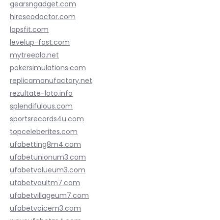
gearsngadget.com
hireseodoctor.com
lapsfit.com
levelup-fast.com
mytreepla.net
pokersimulations.com
replicamanufactory.net
rezultate-loto.info
splendifulous.com
sportsrecords4u.com
topceleberites.com
ufabetting8m4.com
ufabetunionum3.com
ufabetvalueum3.com
ufabetvaultm7.com
ufabetvillageum7.com
ufabetvoicem3.com