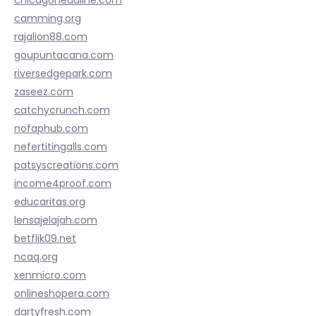
chicagoheadline.com
camming.org
rajalion88.com
goupuntacana.com
riversedgepark.com
zaseez.com
catchycrunch.com
nofaphub.com
nefertitingalls.com
patsyscreations.com
income4proof.com
educaritas.org
lensajelajah.com
betflik09.net
ncaq.org
xenmicro.com
onlineshopera.com
dartyfresh.com