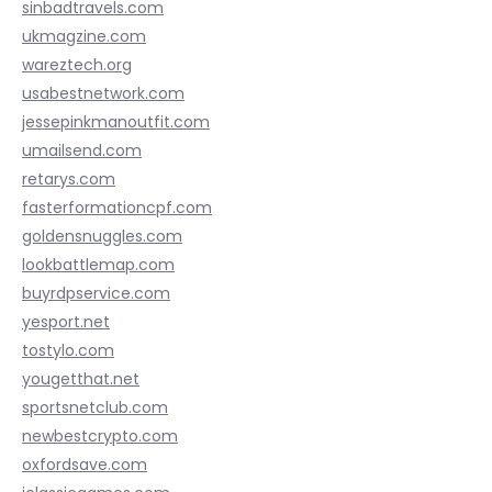
sinbadtravels.com
ukmagzine.com
wareztech.org
usabestnetwork.com
jessepinkmanoutfit.com
umailsend.com
retarys.com
fasterformationcpf.com
goldensnuggles.com
lookbattlemap.com
buyrdpservice.com
yesport.net
tostylo.com
yougetthat.net
sportsnetclub.com
newbestcrypto.com
oxfordsave.com