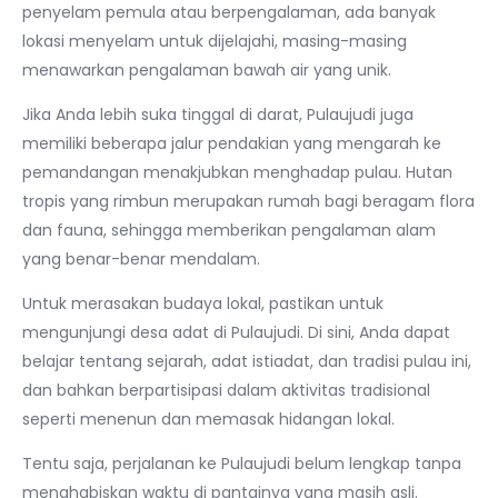
penyelam pemula atau berpengalaman, ada banyak
lokasi menyelam untuk dijelajahi, masing-masing
menawarkan pengalaman bawah air yang unik.
Jika Anda lebih suka tinggal di darat, Pulaujudi juga
memiliki beberapa jalur pendakian yang mengarah ke
pemandangan menakjubkan menghadap pulau. Hutan
tropis yang rimbun merupakan rumah bagi beragam flora
dan fauna, sehingga memberikan pengalaman alam
yang benar-benar mendalam.
Untuk merasakan budaya lokal, pastikan untuk
mengunjungi desa adat di Pulaujudi. Di sini, Anda dapat
belajar tentang sejarah, adat istiadat, dan tradisi pulau ini,
dan bahkan berpartisipasi dalam aktivitas tradisional
seperti menenun dan memasak hidangan lokal.
Tentu saja, perjalanan ke Pulaujudi belum lengkap tanpa
menghabiskan waktu di pantainya yang masih asli.