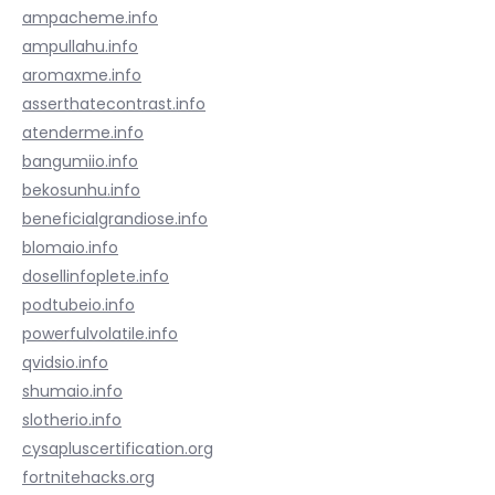
ampacheme.info
ampullahu.info
aromaxme.info
asserthatecontrast.info
atenderme.info
bangumiio.info
bekosunhu.info
beneficialgrandiose.info
blomaio.info
dosellinfoplete.info
podtubeio.info
powerfulvolatile.info
qvidsio.info
shumaio.info
slotherio.info
cysapluscertification.org
fortnitehacks.org