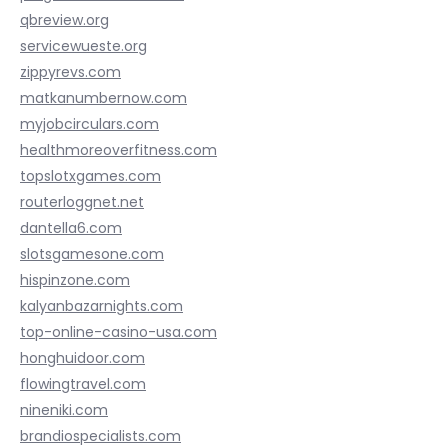
qbreview.org
servicewueste.org
zippyrevs.com
matkanumbernow.com
myjobcirculars.com
healthmoreoverfitness.com
topslotxgames.com
routerloggnet.net
dantella6.com
slotsgamesone.com
hispinzone.com
kalyanbazarnights.com
top-online-casino-usa.com
honghuidoor.com
flowingtravel.com
nineniki.com
brandiospecialists.com