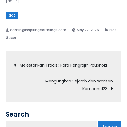
[ad_2]
slot
May 22, 2026
Slot
Gacor
Post
Melestarikan Tradisi: Para Pengrajin Paushoki
navigation
Mengungkap Sejarah dan Warisan
Kembang123
Search
Search