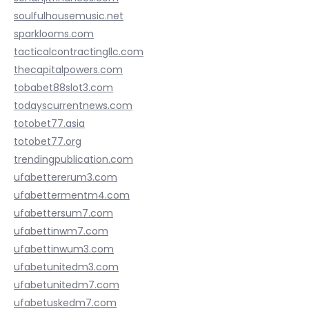
soulfulhousemusic.net
sparklooms.com
tacticalcontractingllc.com
thecapitalpowers.com
tobabet88slot3.com
todayscurrentnews.com
totobet77.asia
totobet77.org
trendingpublication.com
ufabettererum3.com
ufabettermentm4.com
ufabettersum7.com
ufabettinwm7.com
ufabettinwum3.com
ufabetunitedm3.com
ufabetunitedm7.com
ufabetuskedm7.com