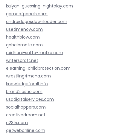
kalyan-guessing-nightplay.com
gameofpanels.com
androidappsdownloader.com
usetimenow.com
healthblow.com
gohelpmate.com
rajdhani-satta-matka.com
writerscraft.net
elearning-childprotection.com
wrestling4mena.com
knowledgeforall.info
brand2lastio.com
usadigitalservices.com
socialhoppers.com
creativedream.net
n2315.com
getwebonline.com