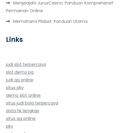
Menjelajahi JurusCasino: Panduan Komprehensif
Permainan Online
Memahami Plisbet: Panduan Utama
Links
judi slot terpercaya
slot demo pg
judi qq online
situs pkv
demo slot online
situs judi bola terpercaya
data hk lengkap
situs qq online
pkv