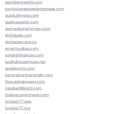
plumberryworks.com
psychoterapiawioletanowak.com
quickultimate.com
quirkyquester.com
sexmedicineformen.com
shiftripple.com
slotterpercaya.co
smartcoolbox.com
sohanjitfinances.com
soulfulhousemusic.net
sparklooms.com
tacticalcontractingllc.com
thecapitalpowers.com
tobabet88slot3.com
todayscurrentnews.com
totobet77.asia
totobet77.org