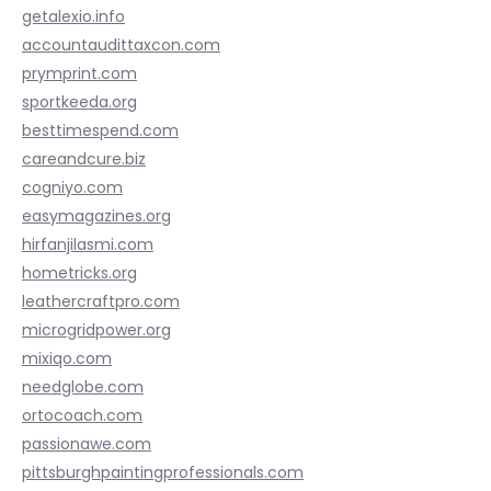
getalexio.info
accountaudittaxcon.com
prymprint.com
sportkeeda.org
besttimespend.com
careandcure.biz
cogniyo.com
easymagazines.org
hirfanjilasmi.com
hometricks.org
leathercraftpro.com
microgridpower.org
mixiqo.com
needglobe.com
ortocoach.com
passionawe.com
pittsburghpaintingprofessionals.com