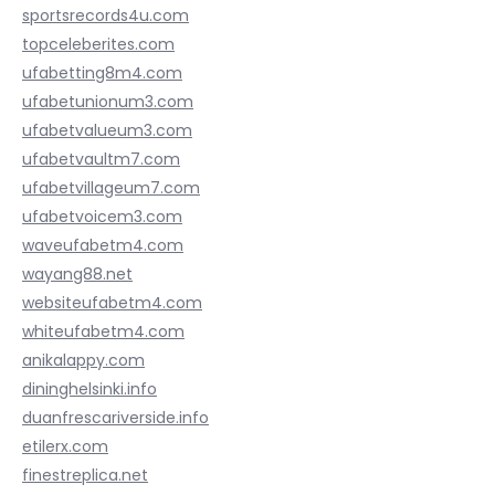
sportsrecords4u.com
topceleberites.com
ufabetting8m4.com
ufabetunionum3.com
ufabetvalueum3.com
ufabetvaultm7.com
ufabetvillageum7.com
ufabetvoicem3.com
waveufabetm4.com
wayang88.net
websiteufabetm4.com
whiteufabetm4.com
anikalappy.com
dininghelsinki.info
duanfrescariverside.info
etilerx.com
finestreplica.net