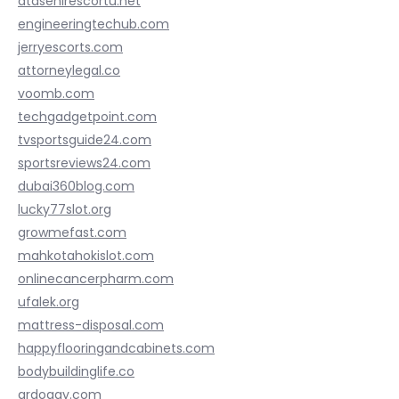
atasehirescortu.net
engineeringtechub.com
jerryescorts.com
attorneylegal.co
voomb.com
techgadgetpoint.com
tvsportsguide24.com
sportsreviews24.com
dubai360blog.com
lucky77slot.org
growmefast.com
mahkotahokislot.com
onlinecancerpharm.com
ufalek.org
mattress-disposal.com
happyflooringandcabinets.com
bodybuildinglife.co
qrdoggy.com