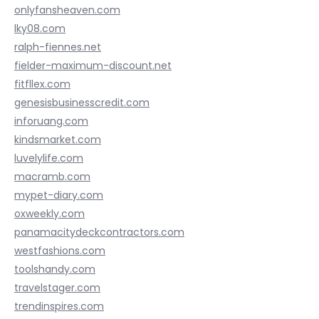
onlyfansheaven.com
lky08.com
ralph-fiennes.net
fielder-maximum-discount.net
fitfllex.com
genesisbusinesscredit.com
inforuang.com
kindsmarket.com
luvelylife.com
macramb.com
mypet-diary.com
oxweekly.com
panamacitydeckcontractors.com
westfashions.com
toolshandy.com
travelstager.com
trendinspires.com