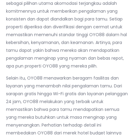
sebagai pilihan utama akomodasi terjangkau adalah
komitmennya untuk memberikan pengalaman yang
konsisten dan dapat diandalkan bagi para tamu. Setiap
properti diperiksa dan diverifikasi dengan cermat untuk
memastikan memenuhi standar tinggi OYO88 dalam hal
kebersihan, kenyamanan, dan keamanan. Artinya, para
tamu dapat yakin bahwa mereka akan mendapatkan
pengalaman menginap yang nyaman dan bebas repot,
apa pun properti OYO88 yang mereka pilih.
Selain itu, OYO88 menawarkan beragam fasilitas dan
layanan yang menambah nilai pengalaman tamu. Dari
sarapan gratis hingga Wi-Fi gratis dan layanan pelanggan
24 jam, OYO88 melakukan yang terbaik untuk
memastikan bahwa para tamu mendapatkan semua
yang mereka butuhkan untuk masa menginap yang
menyenangkan. Perhatian terhadap detail ini
membedakan OYO88 dari merek hotel budget lainnya