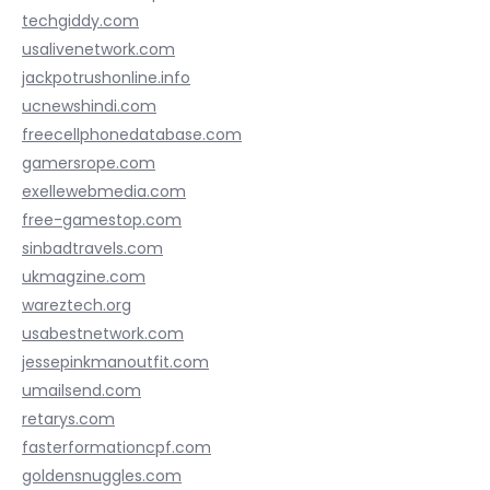
techgiddy.com
usalivenetwork.com
jackpotrushonline.info
ucnewshindi.com
freecellphonedatabase.com
gamersrope.com
exellewebmedia.com
free-gamestop.com
sinbadtravels.com
ukmagzine.com
wareztech.org
usabestnetwork.com
jessepinkmanoutfit.com
umailsend.com
retarys.com
fasterformationcpf.com
goldensnuggles.com