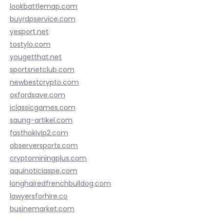
lookbattlemap.com
buyrdpservice.com
yesport.net
tostylo.com
yougetthat.net
sportsnetclub.com
newbestcrypto.com
oxfordsave.com
iclassicgames.com
saung-artikel.com
fasthokivip2.com
observersports.com
cryptominingplus.com
aquinoticiaspe.com
longhairedfrenchbulldog.com
lawyersforhire.co
businemarket.com