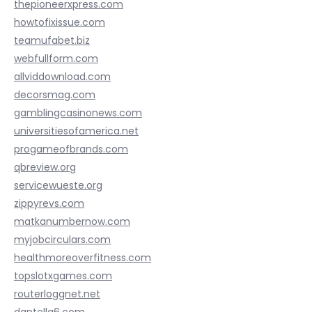
thepioneerxpress.com
howtofixissue.com
teamufabet.biz
webfullform.com
allviddownload.com
decorsmag.com
gamblingcasinonews.com
universitiesofamerica.net
progameofbrands.com
qbreview.org
servicewueste.org
zippyrevs.com
matkanumbernow.com
myjobcirculars.com
healthmoreoverfitness.com
topslotxgames.com
routerloggnet.net