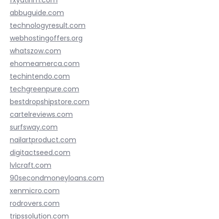
fxyatirim.com
abbuguide.com
technologyresult.com
webhostingoffers.org
whatszow.com
ehomeamerca.com
techintendo.com
techgreenpure.com
bestdropshipstore.com
cartelreviews.com
surfsway.com
nailartproduct.com
digitactseed.com
lvlcraft.com
90secondmoneyloans.com
xenmicro.com
rodrovers.com
tripssolution.com