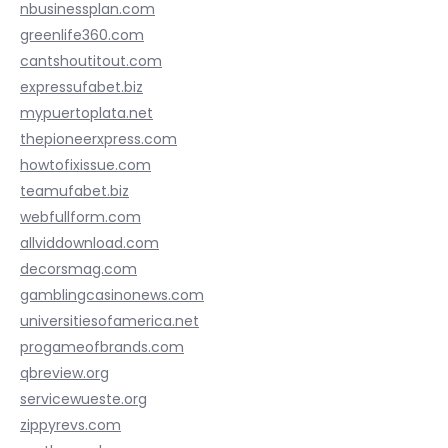
nbusinessplan.com
greenlife360.com
cantshoutitout.com
expressufabet.biz
mypuertoplata.net
thepioneerxpress.com
howtofixissue.com
teamufabet.biz
webfullform.com
allviddownload.com
decorsmag.com
gamblingcasinonews.com
universitiesofamerica.net
progameofbrands.com
qbreview.org
servicewueste.org
zippyrevs.com