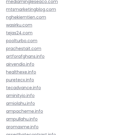
mediamingleseaco.com
mtsmarketingblog.com
nghekiemtien.com
wasirku.com
tejas24.com
poolturbo.com
prachestait.com
artforafghans.info
airvendio.info
healthexe.info
puretecx.info
tecadvance.info
aminityio.info
amiolahu.info
ampacheme.info
ampullahu.info
aromaxme.info
asserthatecontrast.info