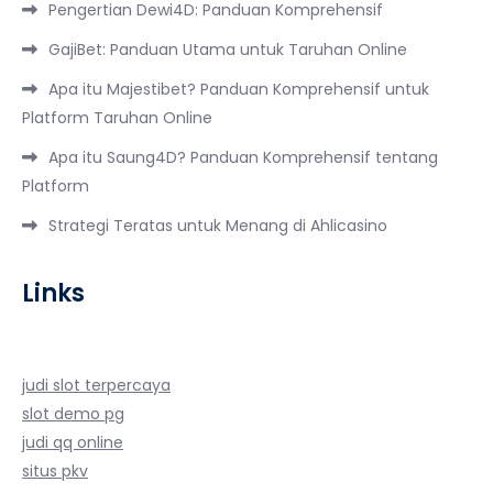
Pengertian Dewi4D: Panduan Komprehensif
GajiBet: Panduan Utama untuk Taruhan Online
Apa itu Majestibet? Panduan Komprehensif untuk
Platform Taruhan Online
Apa itu Saung4D? Panduan Komprehensif tentang
Platform
Strategi Teratas untuk Menang di Ahlicasino
Links
judi slot terpercaya
slot demo pg
judi qq online
situs pkv