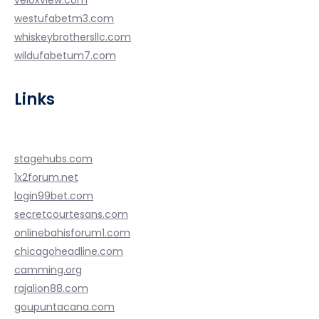
veloxview.com
westufabetm3.com
whiskeybrothersllc.com
wildufabetum7.com
Links
stagehubs.com
1x2forum.net
login99bet.com
secretcourtesans.com
onlinebahisforum1.com
chicagoheadline.com
camming.org
rajalion88.com
goupuntacana.com