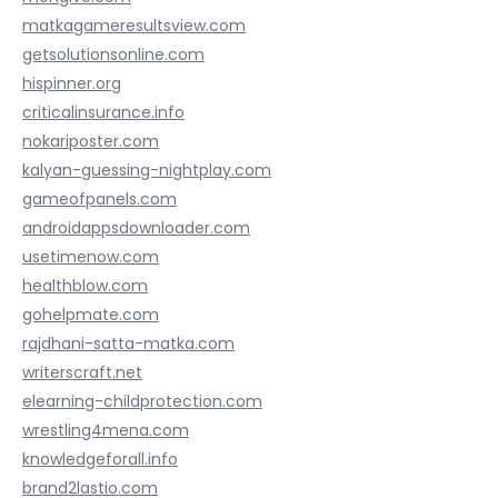
matkagameresultsview.com
getsolutionsonline.com
hispinner.org
criticalinsurance.info
nokariposter.com
kalyan-guessing-nightplay.com
gameofpanels.com
androidappsdownloader.com
usetimenow.com
healthblow.com
gohelpmate.com
rajdhani-satta-matka.com
writerscraft.net
elearning-childprotection.com
wrestling4mena.com
knowledgeforall.info
brand2lastio.com