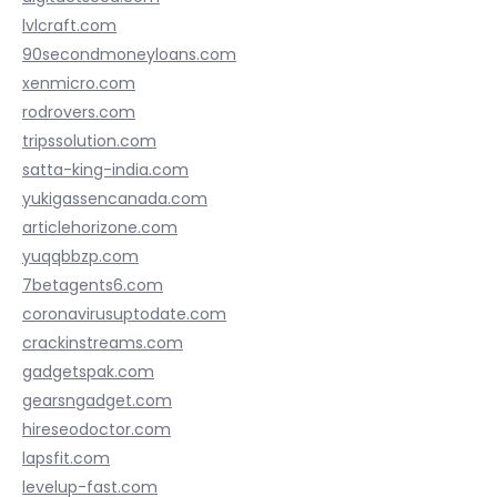
lvlcraft.com
90secondmoneyloans.com
xenmicro.com
rodrovers.com
tripssolution.com
satta-king-india.com
yukigassencanada.com
articlehorizone.com
yuqqbbzp.com
7betagents6.com
coronavirusuptodate.com
crackinstreams.com
gadgetspak.com
gearsngadget.com
hireseodoctor.com
lapsfit.com
levelup-fast.com