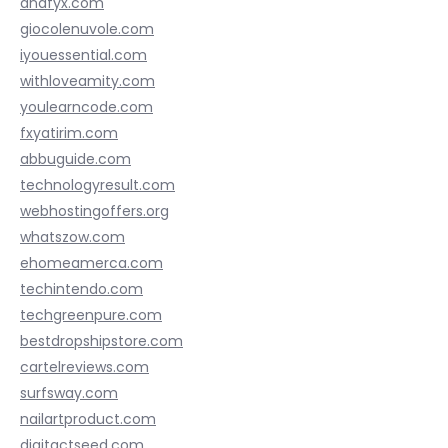
dnafyx.com
giocolenuvole.com
iyouessential.com
withloveamity.com
youlearncode.com
fxyatirim.com
abbuguide.com
technologyresult.com
webhostingoffers.org
whatszow.com
ehomeamerca.com
techintendo.com
techgreenpure.com
bestdropshipstore.com
cartelreviews.com
surfsway.com
nailartproduct.com
digitactseed.com