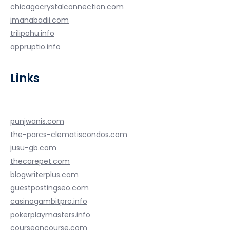
chicagocrystalconnection.com
imanabadii.com
trilipohu.info
appruptio.info
Links
punjwanis.com
the-parcs-clematiscondos.com
jusu-gb.com
thecarepet.com
blogwriterplus.com
guestpostingseo.com
casinogambitpro.info
pokerplaymasters.info
courseoncourse.com