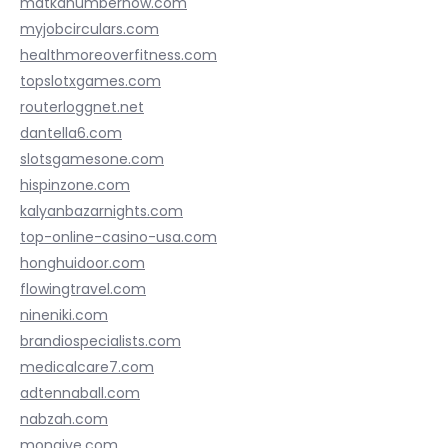
matkanumbernow.com
myjobcirculars.com
healthmoreoverfitness.com
topslotxgames.com
routerloggnet.net
dantella6.com
slotsgamesone.com
hispinzone.com
kalyanbazarnights.com
top-online-casino-usa.com
honghuidoor.com
flowingtravel.com
nineniki.com
brandiospecialists.com
medicalcare7.com
adtennaball.com
nabzah.com
mongive.com