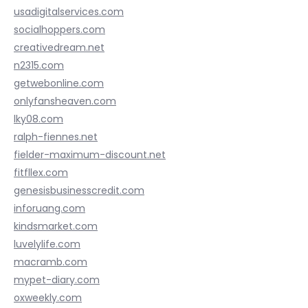
usadigitalservices.com
socialhoppers.com
creativedream.net
n2315.com
getwebonline.com
onlyfansheaven.com
lky08.com
ralph-fiennes.net
fielder-maximum-discount.net
fitfllex.com
genesisbusinesscredit.com
inforuang.com
kindsmarket.com
luvelylife.com
macramb.com
mypet-diary.com
oxweekly.com