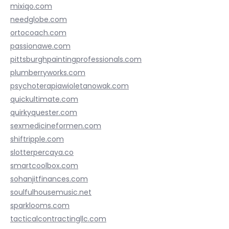
mixiqo.com
needglobe.com
ortocoach.com
passionawe.com
pittsburghpaintingprofessionals.com
plumberryworks.com
psychoterapiawioletanowak.com
quickultimate.com
quirkyquester.com
sexmedicineformen.com
shiftripple.com
slotterpercaya.co
smartcoolbox.com
sohanjitfinances.com
soulfulhousemusic.net
sparklooms.com
tacticalcontractingllc.com