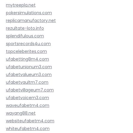
mytreepla.net
pokersimulations.com
replicamanufactory.net
rezultate-loto.info
splendifulous.com
sportsrecords4u.com
topceleberites.com
ufabetting8m4.com
ufabetunionum3.com
ufabetvalueum3.com
ufabetvaultm7.com
ufabetvillageum7.com
ufabetvoicem3.com
waveufabetm4.com
wayang88.net
websiteufabetm4.com
whiteufabetm4.com