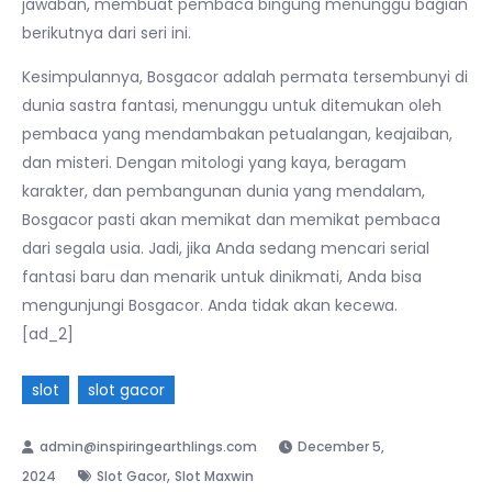
jawaban, membuat pembaca bingung menunggu bagian
berikutnya dari seri ini.
Kesimpulannya, Bosgacor adalah permata tersembunyi di
dunia sastra fantasi, menunggu untuk ditemukan oleh
pembaca yang mendambakan petualangan, keajaiban,
dan misteri. Dengan mitologi yang kaya, beragam
karakter, dan pembangunan dunia yang mendalam,
Bosgacor pasti akan memikat dan memikat pembaca
dari segala usia. Jadi, jika Anda sedang mencari serial
fantasi baru dan menarik untuk dinikmati, Anda bisa
mengunjungi Bosgacor. Anda tidak akan kecewa.
[ad_2]
slot
slot gacor
December 5,
,
2024
Slot Gacor
Slot Maxwin