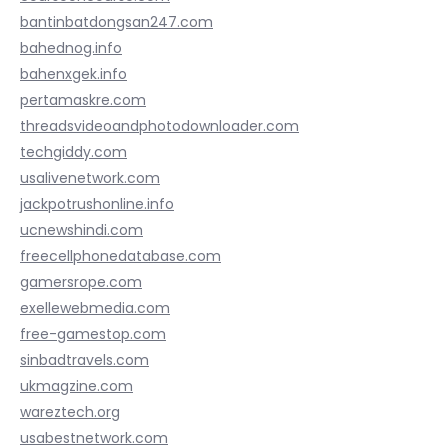
bantinbatdongsan247.com
bahednog.info
bahenxgek.info
pertamaskre.com
threadsvideoandphotodownloader.com
techgiddy.com
usalivenetwork.com
jackpotrushonline.info
ucnewshindi.com
freecellphonedatabase.com
gamersrope.com
exellewebmedia.com
free-gamestop.com
sinbadtravels.com
ukmagzine.com
wareztech.org
usabestnetwork.com