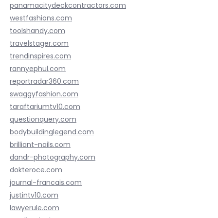
panamacitydeckcontractors.com
westfashions.com
toolshandy.com
travelstager.com
trendinspires.com
rannyephul.com
reportradar360.com
swaggyfashion.com
taraftariumtv10.com
questionquery.com
bodybuildinglegend.com
brilliant-nails.com
dandr-photography.com
dokteroce.com
journal-francais.com
justintv10.com
lawyerule.com