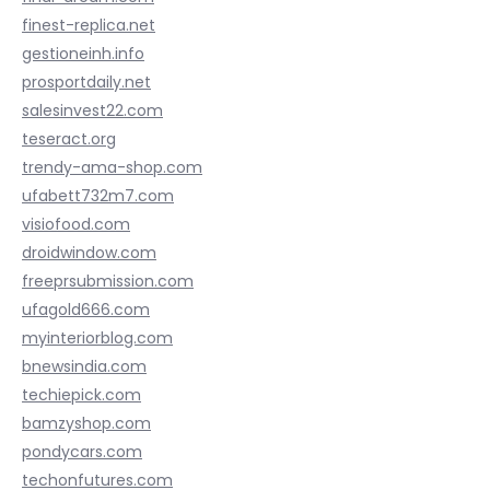
finest-replica.net
gestioneinh.info
prosportdaily.net
salesinvest22.com
teseract.org
trendy-ama-shop.com
ufabett732m7.com
visiofood.com
droidwindow.com
freeprsubmission.com
ufagold666.com
myinteriorblog.com
bnewsindia.com
techiepick.com
bamzyshop.com
pondycars.com
techonfutures.com