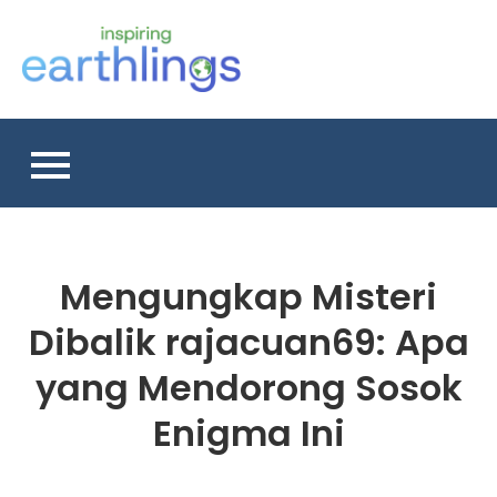
Skip
to
Slot Gacor Hari Ini
content
Pilih slot anti rungkat dari PG
Anti Rungkat, Pilih
Soft hari ini dengan RTP tinggi
Slot PG Soft
untuk hasil terbaik. Slot gacor
ini menawarkan pengalaman
dengan RTP
menang yang maksimal.
Tinggi
Mengungkap Misteri
Dibalik rajacuan69: Apa
yang Mendorong Sosok
Enigma Ini