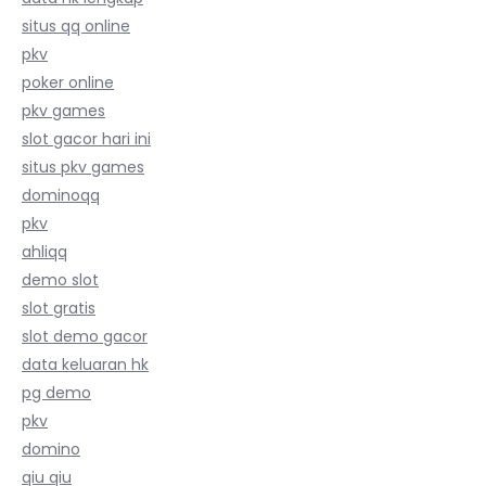
situs qq online
pkv
poker online
pkv games
slot gacor hari ini
situs pkv games
dominoqq
pkv
ahliqq
demo slot
slot gratis
slot demo gacor
data keluaran hk
pg demo
pkv
domino
qiu qiu