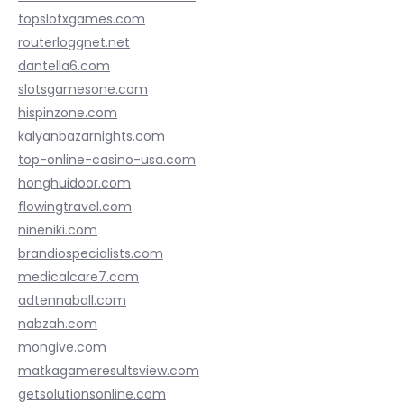
topslotxgames.com
routerloggnet.net
dantella6.com
slotsgamesone.com
hispinzone.com
kalyanbazarnights.com
top-online-casino-usa.com
honghuidoor.com
flowingtravel.com
nineniki.com
brandiospecialists.com
medicalcare7.com
adtennaball.com
nabzah.com
mongive.com
matkagameresultsview.com
getsolutionsonline.com