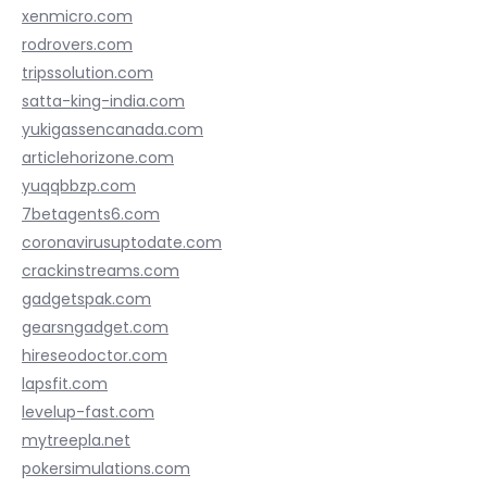
xenmicro.com
rodrovers.com
tripssolution.com
satta-king-india.com
yukigassencanada.com
articlehorizone.com
yuqqbbzp.com
7betagents6.com
coronavirusuptodate.com
crackinstreams.com
gadgetspak.com
gearsngadget.com
hireseodoctor.com
lapsfit.com
levelup-fast.com
mytreepla.net
pokersimulations.com