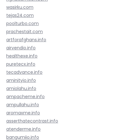
wasirku.com
tejas24.com
poolturbo.com
prachestait.com
artforafghans.info
airvendio.info
healthexe.info
puretecx.info
tecadvance.info
aminityio.info
amiolahu.info
ampacheme.info
ampullahu.info
aromaxme.info
asserthatecontrast.info
atenderme.info
bangumiio.info