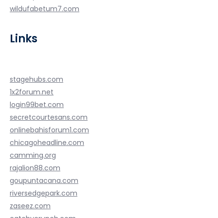
wildufabetum7.com
Links
stagehubs.com
1x2forum.net
login99bet.com
secretcourtesans.com
onlinebahisforum1.com
chicagoheadline.com
camming.org
rajalion88.com
goupuntacana.com
riversedgepark.com
zaseez.com