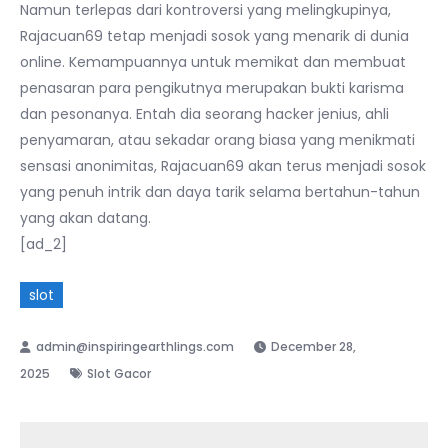
Namun terlepas dari kontroversi yang melingkupinya,
Rajacuan69 tetap menjadi sosok yang menarik di dunia
online. Kemampuannya untuk memikat dan membuat
penasaran para pengikutnya merupakan bukti karisma
dan pesonanya. Entah dia seorang hacker jenius, ahli
penyamaran, atau sekadar orang biasa yang menikmati
sensasi anonimitas, Rajacuan69 akan terus menjadi sosok
yang penuh intrik dan daya tarik selama bertahun-tahun
yang akan datang.
[ad_2]
slot
December 28,
2025
Slot Gacor