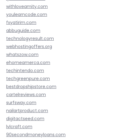
withloveamity.com
youlearncode.com
fxyatirim.com
abbuguide.com
technologyresult.com
webhostingoffers.org
whatszow.com
ehomeamerca.com
techintendo.com
techgreenpure.com
bestdropshipstore.com
cartelreviews.com
surfsway.com
nailartproduct.com
digitactseed.com
lvlcraft.com
90secondmoneyloans.com