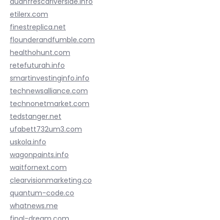
duanfrescariverside.info
etilerx.com
finestreplica.net
flounderandfumble.com
healthohunt.com
retefuturah.info
smartinvestinginfo.info
technewsalliance.com
technonetmarket.com
tedstanger.net
ufabett732um3.com
uskola.info
wagonpaints.info
waitfornext.com
clearvisionmarketing.co
quantum-code.co
whatnews.me
final-dream.com