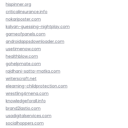
hispinner.org
criticalinsurance.info
nokariposter.com
kalyan-guessing-nightplay.com
gameofpanels.com
androidappsdownloader.com
usetimenow.com
healthblow.com
gohelpmate.com
rajdhani-satta-matka.com
writerscraft.net
elearning-childprotection.com
wrestling4mena.com
knowledgeforall.info
brand2lastio.com
usadigitalservices.com
socialhoppers.com