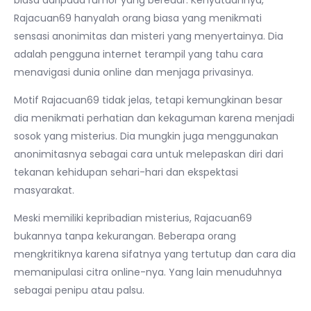
biasa daripada rumor yang beredar. Kenyataannya,
Rajacuan69 hanyalah orang biasa yang menikmati
sensasi anonimitas dan misteri yang menyertainya. Dia
adalah pengguna internet terampil yang tahu cara
menavigasi dunia online dan menjaga privasinya.
Motif Rajacuan69 tidak jelas, tetapi kemungkinan besar
dia menikmati perhatian dan kekaguman karena menjadi
sosok yang misterius. Dia mungkin juga menggunakan
anonimitasnya sebagai cara untuk melepaskan diri dari
tekanan kehidupan sehari-hari dan ekspektasi
masyarakat.
Meski memiliki kepribadian misterius, Rajacuan69
bukannya tanpa kekurangan. Beberapa orang
mengkritiknya karena sifatnya yang tertutup dan cara dia
memanipulasi citra online-nya. Yang lain menuduhnya
sebagai penipu atau palsu.