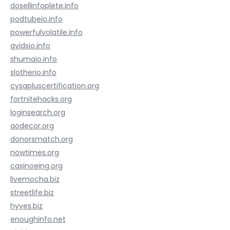
dosellinfoplete.info
podtubeio.info
powerfulvolatile.info
qvidsio.info
shumaio.info
slotherio.info
cysapluscertification.org
fortnitehacks.org
loginsearch.org
aodecor.org
donorsmatch.org
nowtimes.org
casinoeing.org
livemocha.biz
streetlife.biz
hyves.biz
enoughinfo.net