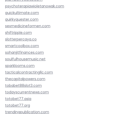
psychoterapiawioletanowak.com
quickultimate.com
quirkyquester.com
sexmedicineformen.com
shiftripple.com
slotterpercaya.co
smartcoolbox.com
sohanjitfinances.com
soulfulhousemusic.net
sparklooms.com
tacticalcontractingllc.com
thecapitalpowers.com
tobabet88slot3.com
todayscurrentnews.com
totobet77.asia
totobet77.org
trendingpublication.com