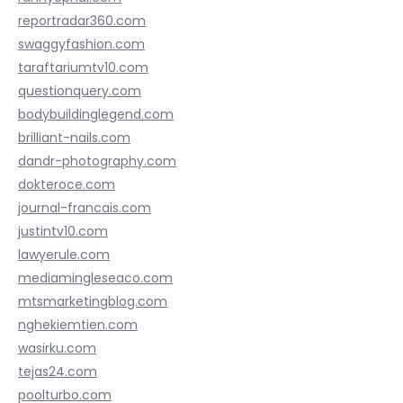
reportradar360.com
swaggyfashion.com
taraftariumtv10.com
questionquery.com
bodybuildinglegend.com
brilliant-nails.com
dandr-photography.com
dokteroce.com
journal-francais.com
justintv10.com
lawyerule.com
mediamingleseaco.com
mtsmarketingblog.com
nghekiemtien.com
wasirku.com
tejas24.com
poolturbo.com