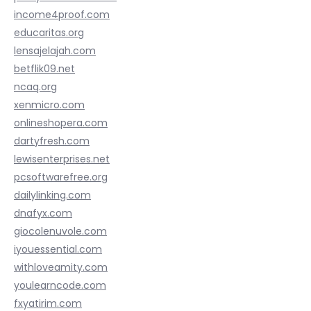
income4proof.com
educaritas.org
lensajelajah.com
betflik09.net
ncaq.org
xenmicro.com
onlineshopera.com
dartyfresh.com
lewisenterprises.net
pcsoftwarefree.org
dailylinking.com
dnafyx.com
giocolenuvole.com
iyouessential.com
withloveamity.com
youlearncode.com
fxyatirim.com