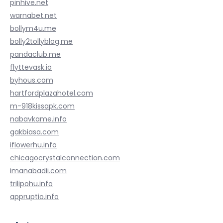
pinhive.net
warnabet.net
bollym4u.me
bolly2tollyblog.me
pandaclub.me
flyttevask.io
byhous.com
hartfordplazahotel.com
m-918kissapk.com
nabavkame.info
gakbiasa.com
iflowerhu.info
chicagocrystalconnection.com
imanabadii.com
trilipohu.info
appruptio.info