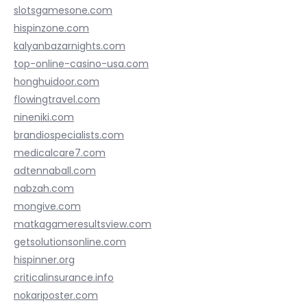
slotsgamesone.com
hispinzone.com
kalyanbazarnights.com
top-online-casino-usa.com
honghuidoor.com
flowingtravel.com
nineniki.com
brandiospecialists.com
medicalcare7.com
adtennaball.com
nabzah.com
mongive.com
matkagameresultsview.com
getsolutionsonline.com
hispinner.org
criticalinsurance.info
nokariposter.com