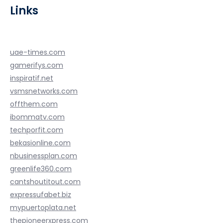
Links
uae-times.com
gamerifys.com
inspiratif.net
vsmsnetworks.com
offthem.com
ibommatv.com
techporfit.com
bekasionline.com
nbusinessplan.com
greenlife360.com
cantshoutitout.com
expressufabet.biz
mypuertoplata.net
thepioneerxpress.com