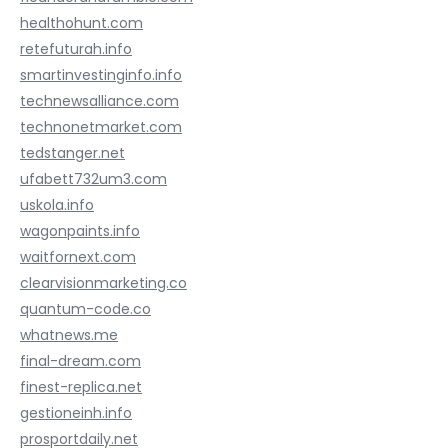
healthohunt.com
retefuturah.info
smartinvestinginfo.info
technewsalliance.com
technonetmarket.com
tedstanger.net
ufabett732um3.com
uskola.info
wagonpaints.info
waitfornext.com
clearvisionmarketing.co
quantum-code.co
whatnews.me
final-dream.com
finest-replica.net
gestioneinh.info
prosportdaily.net