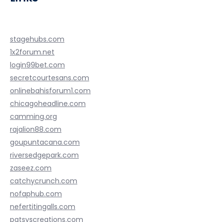
stagehubs.com
1x2forum.net
login99bet.com
secretcourtesans.com
onlinebahisforum1.com
chicagoheadline.com
camming.org
rajalion88.com
goupuntacana.com
riversedgepark.com
zaseez.com
catchycrunch.com
nofaphub.com
nefertitingalls.com
patsyscreations.com