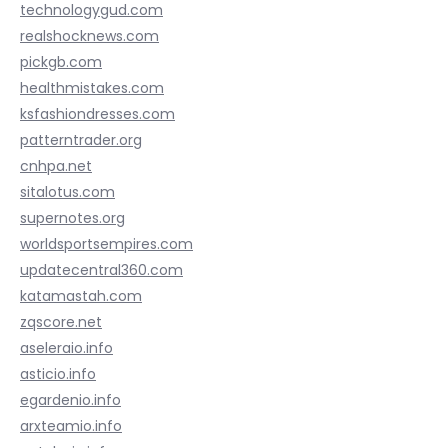
technologygud.com
realshocknews.com
pickgb.com
healthmistakes.com
ksfashiondresses.com
patterntrader.org
cnhpa.net
sitalotus.com
supernotes.org
worldsportsempires.com
updatecentral360.com
katamastah.com
zqscore.net
aseleraio.info
asticio.info
egardenio.info
arxteamio.info