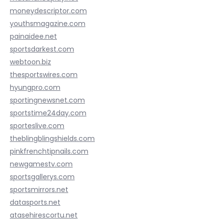
moneydescriptor.com
youthsmagazine.com
painaidee.net
sportsdarkest.com
webtoon.biz
thesportswires.com
hyungpro.com
sportingnewsnet.com
sportstime24day.com
sporteslive.com
theblingblingshields.com
pinkfrenchtipnails.com
newgamestv.com
sportsgallerys.com
sportsmirrors.net
datasports.net
atasehirescortu.net