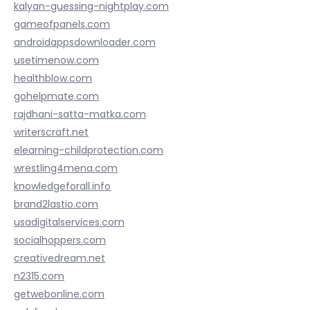
kalyan-guessing-nightplay.com
gameofpanels.com
androidappsdownloader.com
usetimenow.com
healthblow.com
gohelpmate.com
rajdhani-satta-matka.com
writerscraft.net
elearning-childprotection.com
wrestling4mena.com
knowledgeforall.info
brand2lastio.com
usadigitalservices.com
socialhoppers.com
creativedream.net
n2315.com
getwebonline.com