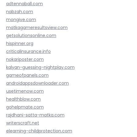
adtennaball.com
nabzah.com
mongive.com
matkagameresultsview.com
getsolutionsonline.com
hispinner.org
criticalinsurance.info
nokariposter.com
kalyan-guessing-nightplay.com
gameofpanels.com
androidappsdownloader.com
usetimenow.com
healthblow.com
gohelpmate.com
rajdhani-satta-matka.com
writerscraft.net
elearning-childprotection.com