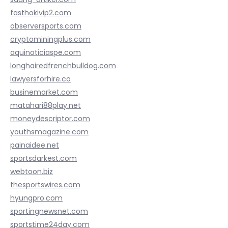
fasthokivip2.com
observersports.com
cryptominingplus.com
aquinoticiaspe.com
longhairedfrenchbulldog.com
lawyersforhire.co
businemarket.com
matahari88play.net
moneydescriptor.com
youthsmagazine.com
painaidee.net
sportsdarkest.com
webtoon.biz
thesportswires.com
hyungpro.com
sportingnewsnet.com
sportstime24day.com