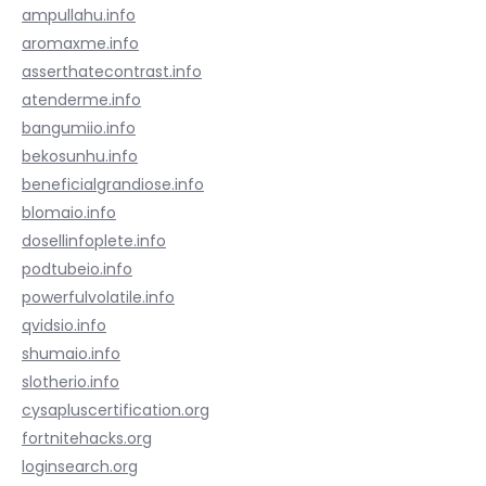
ampullahu.info
aromaxme.info
asserthatecontrast.info
atenderme.info
bangumiio.info
bekosunhu.info
beneficialgrandiose.info
blomaio.info
dosellinfoplete.info
podtubeio.info
powerfulvolatile.info
qvidsio.info
shumaio.info
slotherio.info
cysapluscertification.org
fortnitehacks.org
loginsearch.org