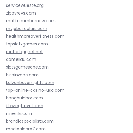
servicewueste.org
zippyrevs.com
matkanumbernow.com
myjobcirculars.com
healthmoreoverfitness.com
topslotxgames.com
routerloggnet.net
dantella6.com
slotsgamesone.com
hispinzone.com
kalyanbazarnights.com
top-online-casino-usa.com
honghuidoor.com
flowingtravel.com
nineniki.com
brandiospecialists.com
medicalcare7.com