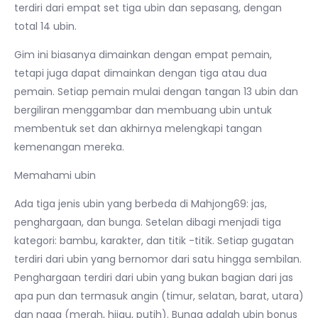
terdiri dari empat set tiga ubin dan sepasang, dengan
total 14 ubin.
Gim ini biasanya dimainkan dengan empat pemain,
tetapi juga dapat dimainkan dengan tiga atau dua
pemain. Setiap pemain mulai dengan tangan 13 ubin dan
bergiliran menggambar dan membuang ubin untuk
membentuk set dan akhirnya melengkapi tangan
kemenangan mereka.
Memahami ubin
Ada tiga jenis ubin yang berbeda di Mahjong69: jas,
penghargaan, dan bunga. Setelan dibagi menjadi tiga
kategori: bambu, karakter, dan titik -titik. Setiap gugatan
terdiri dari ubin yang bernomor dari satu hingga sembilan.
Penghargaan terdiri dari ubin yang bukan bagian dari jas
apa pun dan termasuk angin (timur, selatan, barat, utara)
dan naga (merah, hijau, putih). Bunga adalah ubin bonus