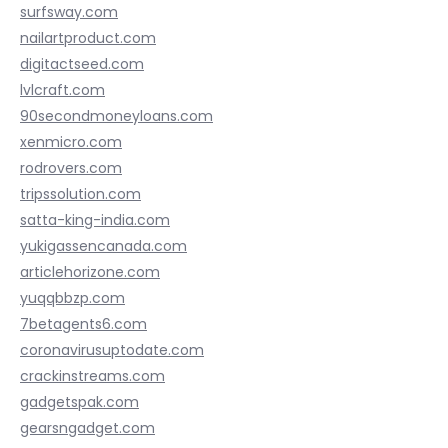
surfsway.com
nailartproduct.com
digitactseed.com
lvlcraft.com
90secondmoneyloans.com
xenmicro.com
rodrovers.com
tripssolution.com
satta-king-india.com
yukigassencanada.com
articlehorizone.com
yuqqbbzp.com
7betagents6.com
coronavirusuptodate.com
crackinstreams.com
gadgetspak.com
gearsngadget.com