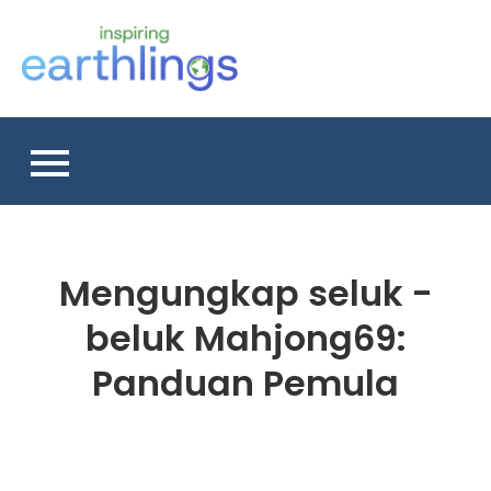
Skip
to
Slot Gacor Hari Ini
content
Pilih slot anti rungkat dari PG
Anti Rungkat, Pilih
Soft hari ini dengan RTP tinggi
Slot PG Soft
untuk hasil terbaik. Slot gacor
ini menawarkan pengalaman
dengan RTP
menang yang maksimal.
Tinggi
Mengungkap seluk -
beluk Mahjong69:
Panduan Pemula