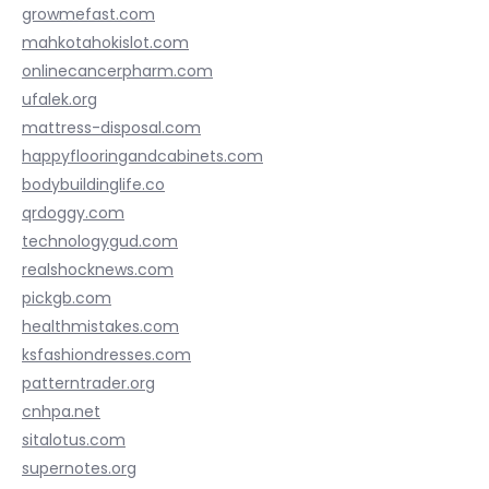
growmefast.com
mahkotahokislot.com
onlinecancerpharm.com
ufalek.org
mattress-disposal.com
happyflooringandcabinets.com
bodybuildinglife.co
qrdoggy.com
technologygud.com
realshocknews.com
pickgb.com
healthmistakes.com
ksfashiondresses.com
patterntrader.org
cnhpa.net
sitalotus.com
supernotes.org