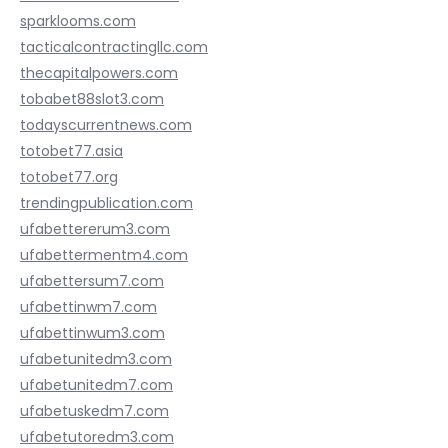
sparklooms.com
tacticalcontractingllc.com
thecapitalpowers.com
tobabet88slot3.com
todayscurrentnews.com
totobet77.asia
totobet77.org
trendingpublication.com
ufabettererum3.com
ufabettermentm4.com
ufabettersum7.com
ufabettinwm7.com
ufabettinwum3.com
ufabetunitedm3.com
ufabetunitedm7.com
ufabetuskedm7.com
ufabetutoredm3.com