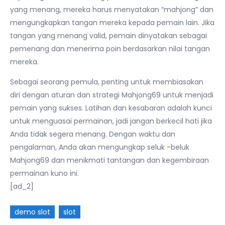
yang menang, mereka harus menyatakan “mahjong” dan
mengungkapkan tangan mereka kepada pemain lain. Jika
tangan yang menang valid, pemain dinyatakan sebagai
pemenang dan menerima poin berdasarkan nilai tangan
mereka.
Sebagai seorang pemula, penting untuk membiasakan
diri dengan aturan dan strategi Mahjong69 untuk menjadi
pemain yang sukses. Latihan dan kesabaran adalah kunci
untuk menguasai permainan, jadi jangan berkecil hati jika
Anda tidak segera menang. Dengan waktu dan
pengalaman, Anda akan mengungkap seluk -beluk
Mahjong69 dan menikmati tantangan dan kegembiraan
permainan kuno ini.
[ad_2]
demo slot
slot