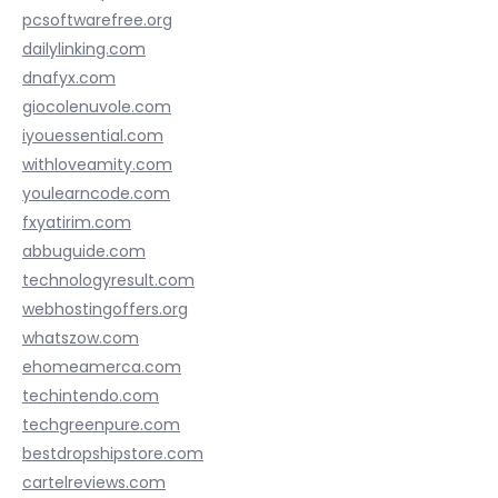
pcsoftwarefree.org
dailylinking.com
dnafyx.com
giocolenuvole.com
iyouessential.com
withloveamity.com
youlearncode.com
fxyatirim.com
abbuguide.com
technologyresult.com
webhostingoffers.org
whatszow.com
ehomeamerca.com
techintendo.com
techgreenpure.com
bestdropshipstore.com
cartelreviews.com