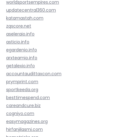
worldsportsempires.com
updatecentral360.com
katamastah.com
zqscore.net
aseleraio.info
asticio.info
egardenio.info
arxteamio.info
getalexio.info
accountaudittaxcon.com
prymprint.com
sportkeeda.org
besttimespend.com
careandcure.biz
cogniyo.com
easymagazines.org
hirfanjilasmi.com