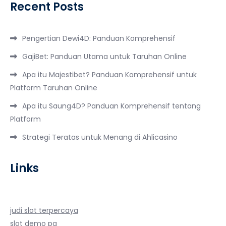
Recent Posts
Pengertian Dewi4D: Panduan Komprehensif
GajiBet: Panduan Utama untuk Taruhan Online
Apa itu Majestibet? Panduan Komprehensif untuk
Platform Taruhan Online
Apa itu Saung4D? Panduan Komprehensif tentang
Platform
Strategi Teratas untuk Menang di Ahlicasino
Links
judi slot terpercaya
slot demo pg