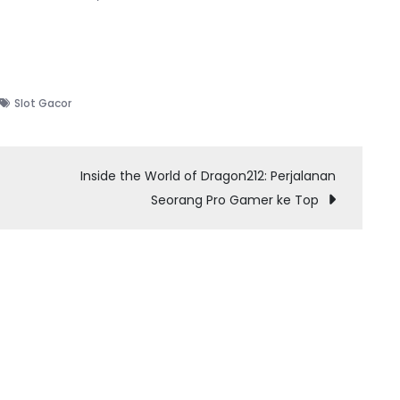
Slot Gacor
Inside the World of Dragon212: Perjalanan
Seorang Pro Gamer ke Top