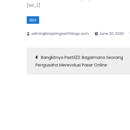
[ad_2]
slot
June 20, 2025
Post
Bangkitnya Pasti123: Bagaimana Seorang
Pengusaha Merevolusi Pasar Online
navigation