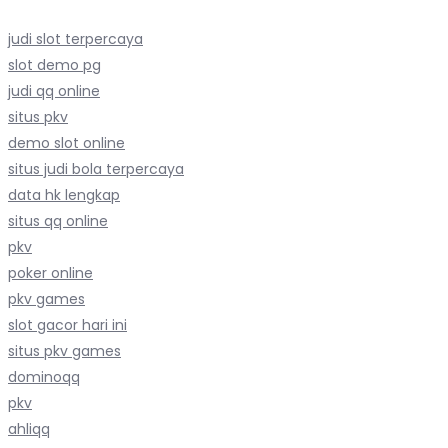
judi slot terpercaya
slot demo pg
judi qq online
situs pkv
demo slot online
situs judi bola terpercaya
data hk lengkap
situs qq online
pkv
poker online
pkv games
slot gacor hari ini
situs pkv games
dominoqq
pkv
ahliqq