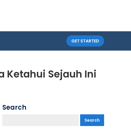
RTP Tinggi
 Slot gacor ini menawarkan pengalaman menang yang maksimal.
GET STARTED
a Ketahui Sejauh Ini
Search
Search