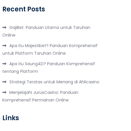
Recent Posts
GajiBet: Panduan Utama untuk Taruhan
Online
Apa itu Majestibet? Panduan Komprehensif
untuk Platform Taruhan Online
Apa itu Saung4D? Panduan Komprehensif
tentang Platform
Strategi Teratas untuk Menang di Ahlicasino
Menjelajahi JurusCasino: Panduan
Komprehensif Permainan Online
Links