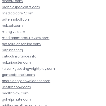
nineniki.com
brandiospecialists.com
medicalcare7.com
adtennaball.com
nabzah.com
mongive.com
matkagameresultsview.com
getsolutionsonline.com
hispinner.org
criticalinsurance.info
nokariposter.com
kalyan-guessing-nightplay.com
gameofpanels.com
androidappsdownloader.com
usetimenow.com
healthblow.com
gohelpmate.com
rajdhani-satta-matka.com