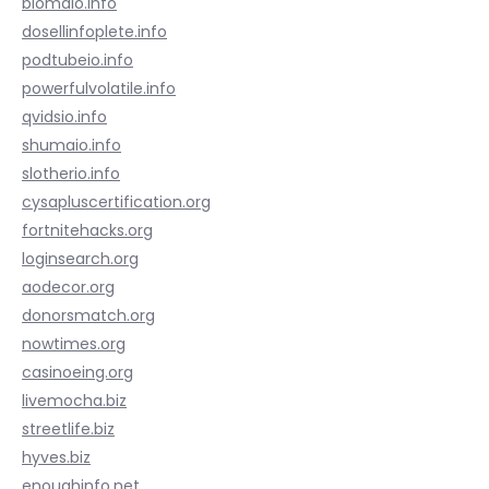
blomaio.info
dosellinfoplete.info
podtubeio.info
powerfulvolatile.info
qvidsio.info
shumaio.info
slotherio.info
cysapluscertification.org
fortnitehacks.org
loginsearch.org
aodecor.org
donorsmatch.org
nowtimes.org
casinoeing.org
livemocha.biz
streetlife.biz
hyves.biz
enoughinfo.net