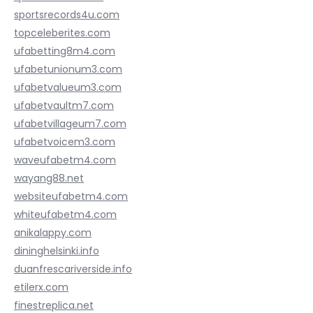
sportsrecords4u.com
topceleberites.com
ufabetting8m4.com
ufabetunionum3.com
ufabetvalueum3.com
ufabetvaultm7.com
ufabetvillageum7.com
ufabetvoicem3.com
waveufabetm4.com
wayang88.net
websiteufabetm4.com
whiteufabetm4.com
anikalappy.com
dininghelsinki.info
duanfrescariverside.info
etilerx.com
finestreplica.net