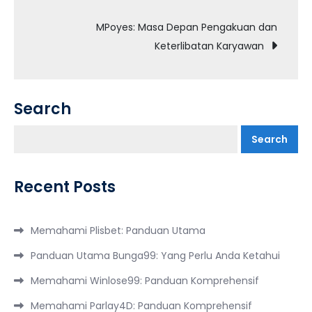
navigation
MPoyes: Masa Depan Pengakuan dan
Keterlibatan Karyawan
Search
Search
Recent Posts
Memahami Plisbet: Panduan Utama
Panduan Utama Bunga99: Yang Perlu Anda Ketahui
Memahami Winlose99: Panduan Komprehensif
Memahami Parlay4D: Panduan Komprehensif