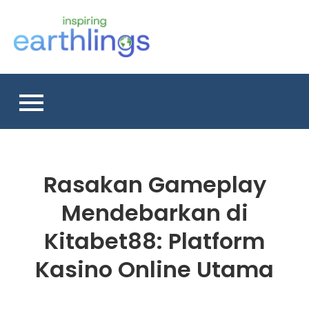
Skip
to
Slot Gacor Hari Ini
content
Pilih slot anti rungkat dari PG
Anti Rungkat, Pilih
Soft hari ini dengan RTP tinggi
Slot PG Soft
untuk hasil terbaik. Slot gacor
ini menawarkan pengalaman
dengan RTP
menang yang maksimal.
Tinggi
Rasakan Gameplay
Mendebarkan di
Kitabet88: Platform
Kasino Online Utama