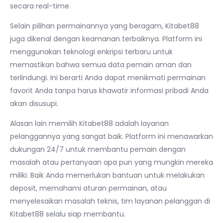
secara real-time.
Selain pilihan permainannya yang beragam, Kitabet88
juga dikenal dengan keamanan terbaiknya. Platform ini
menggunakan teknologi enkripsi terbaru untuk
memastikan bahwa semua data pemain aman dan
terlindungi. Ini berarti Anda dapat menikmati permainan
favorit Anda tanpa harus khawatir informasi pribadi Anda
akan disusupi.
Alasan lain memilih Kitabet88 adalah layanan
pelanggannya yang sangat baik. Platform ini menawarkan
dukungan 24/7 untuk membantu pemain dengan
masalah atau pertanyaan apa pun yang mungkin mereka
miliki. Baik Anda memerlukan bantuan untuk melakukan
deposit, memahami aturan permainan, atau
menyelesaikan masalah teknis, tim layanan pelanggan di
Kitabet88 selalu siap membantu.