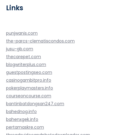
Links
punjwanis.com
the-parcs-clematiscondos.com
jusu-gb.com
thecarepet.com
blogwriterplus.com
guestpostingseo.com
casinogambitpro.info
pokerplaymasters.info
courseoncourse.com
bantinbatdongsan247.com
bahednog.info
bahenxgek.info
pertamaskre.com