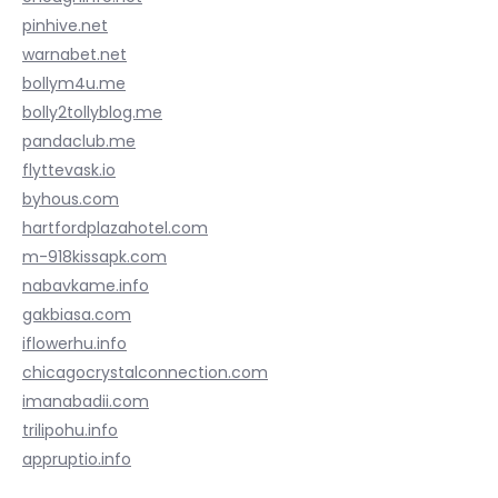
pinhive.net
warnabet.net
bollym4u.me
bolly2tollyblog.me
pandaclub.me
flyttevask.io
byhous.com
hartfordplazahotel.com
m-918kissapk.com
nabavkame.info
gakbiasa.com
iflowerhu.info
chicagocrystalconnection.com
imanabadii.com
trilipohu.info
appruptio.info