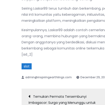
Seiring Laskar89 terus tumbuh dan berkembang, p
nilai inti komunitas yaitu keberagaman, inklusivit
meningkatkan platform, meningkatkan pengalam
Kesimpulannya, Laskar89 adalah contoh cemerla
orang-orang, membina hubungan yang bermakna, d
Dengan anggotanya yang berdedikasi, diskusi menar
berkembang sebagai komunitas online terkemuka
[ad_2]
slot
December 29, 2
Post
Temukan Permata Tersembunyi
Imbagacor: Surga yang Menunggu untuk