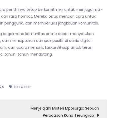
ara pendirinya tetap berkomitmen untuk menjaga nilai-
as, dan rasa hormat. Mereka terus mencari cara untuk
an pengguna, dan memperluas jangkauan komunitas.
ng bagaimana komunitas online dapat menyatukan
an menciptakan dampak positif di dunia digital.
ik, dan acara menarik, Laskar89 siap untuk terus
 di tahun-tahun mendatang.
024
Slot Gacor
Menjelajahi Misteri Mposurga: Sebuah
Peradaban Kuno Terungkap