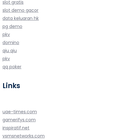
slot gratis
slot demo gacor
data keluaran hk
pg demo
pkv
domino
qiu qiu
pkv
qq poker
Links
uae-times.com
gamerifys.com
inspiratif.net
vsmsnetworks.com