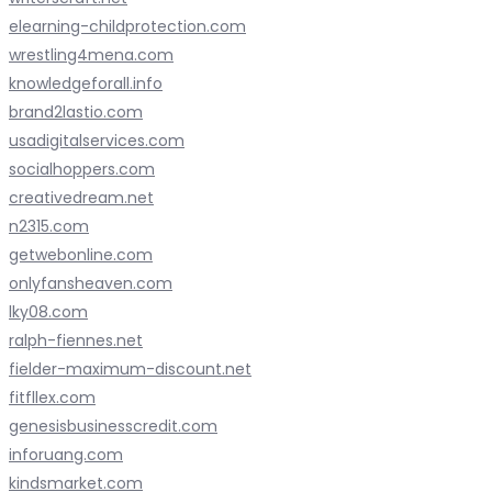
elearning-childprotection.com
wrestling4mena.com
knowledgeforall.info
brand2lastio.com
usadigitalservices.com
socialhoppers.com
creativedream.net
n2315.com
getwebonline.com
onlyfansheaven.com
lky08.com
ralph-fiennes.net
fielder-maximum-discount.net
fitfllex.com
genesisbusinesscredit.com
inforuang.com
kindsmarket.com