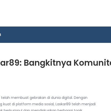
i Ini Anti Rungkat, Pilih Slot PG Soft dengan 
kat dari PG Soft hari ini dengan RTP tinggi untuk hasil terbaik.
t
kar89: Bangkitnya Komuni
 telah membuat gebrakan di dunia digital. Dengan
kuat di platform media sosial, Laskar89 telah menjadi
uk berkumpul dan mendiskusikan berbagai topik.