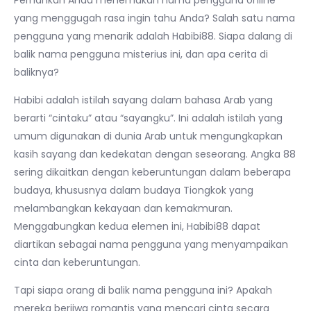
Pernahkah Anda menemukan nama pengguna online
yang menggugah rasa ingin tahu Anda? Salah satu nama
pengguna yang menarik adalah Habibi88. Siapa dalang di
balik nama pengguna misterius ini, dan apa cerita di
baliknya?
Habibi adalah istilah sayang dalam bahasa Arab yang
berarti “cintaku” atau “sayangku”. Ini adalah istilah yang
umum digunakan di dunia Arab untuk mengungkapkan
kasih sayang dan kedekatan dengan seseorang. Angka 88
sering dikaitkan dengan keberuntungan dalam beberapa
budaya, khususnya dalam budaya Tiongkok yang
melambangkan kekayaan dan kemakmuran.
Menggabungkan kedua elemen ini, Habibi88 dapat
diartikan sebagai nama pengguna yang menyampaikan
cinta dan keberuntungan.
Tapi siapa orang di balik nama pengguna ini? Apakah
mereka berjiwa romantis yang mencari cinta secara