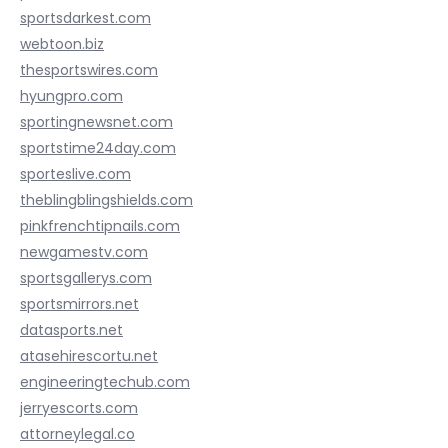
sportsdarkest.com
webtoon.biz
thesportswires.com
hyungpro.com
sportingnewsnet.com
sportstime24day.com
sporteslive.com
theblingblingshields.com
pinkfrenchtipnails.com
newgamestv.com
sportsgallerys.com
sportsmirrors.net
datasports.net
atasehirescortu.net
engineeringtechub.com
jerryescorts.com
attorneylegal.co