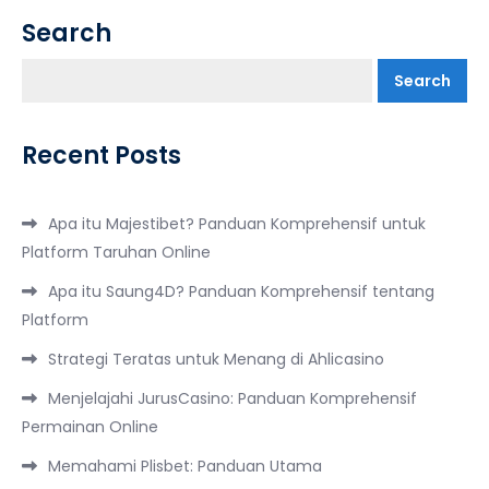
Search
Search
Recent Posts
Apa itu Majestibet? Panduan Komprehensif untuk
Platform Taruhan Online
Apa itu Saung4D? Panduan Komprehensif tentang
Platform
Strategi Teratas untuk Menang di Ahlicasino
Menjelajahi JurusCasino: Panduan Komprehensif
Permainan Online
Memahami Plisbet: Panduan Utama