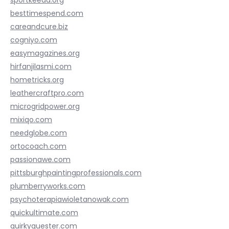
sportkeeda.org
besttimespend.com
careandcure.biz
cogniyo.com
easymagazines.org
hirfanjilasmi.com
hometricks.org
leathercraftpro.com
microgridpower.org
mixiqo.com
needglobe.com
ortocoach.com
passionawe.com
pittsburghpaintingprofessionals.com
plumberryworks.com
psychoterapiawioletanowak.com
quickultimate.com
quirkyquester.com