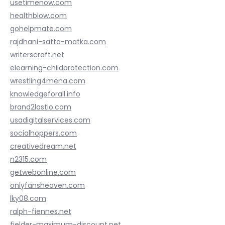
usetimenow.com
healthblow.com
gohelpmate.com
rajdhani-satta-matka.com
writerscraft.net
elearning-childprotection.com
wrestling4mena.com
knowledgeforall.info
brand2lastio.com
usadigitalservices.com
socialhoppers.com
creativedream.net
n2315.com
getwebonline.com
onlyfansheaven.com
lky08.com
ralph-fiennes.net
fielder-maximum-discount.net