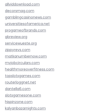
allviddownload.com
decorsmag.com
gamblingcasinonews.com
universitiesofamerica.net
progameofbrands.com
qbreview.org
servicewueste.org
zippyrevs.com
matkanumbernow.com
myjobcirculars.com
healthmoreoverfitness.com
topslotxgames.com
routerloggnet.net
dantella6.com
slotsgamesone.com
hispinzone.com
kalyanbazarnights.com