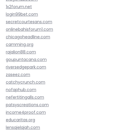
1x2forum.net
login99bet.com
secretcourtesans.com
onlinebahisforum1.com
chicagoheadline.com
camming.org
rajalion88.com
goupuntacana.com
riversedgepark.com
zaseez.com
catchycrunch.com
nofaphub.com
nefertitingalls.com
patsyscreations.com
income4proof.com
educaritas.org
lensajelajah.com