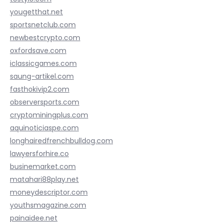
yougetthat.net
sportsnetclub.com
newbestcrypto.com
oxfordsave.com
iclassicgames.com
saung-artikel.com
fasthokivip2.com
observersports.com
cryptominingplus.com
aquinoticiaspe.com
longhairedfrenchbulldog.com
lawyersforhire.co
businemarket.com
matahari88play.net
moneydescriptor.com
youthsmagazine.com
painaidee.net