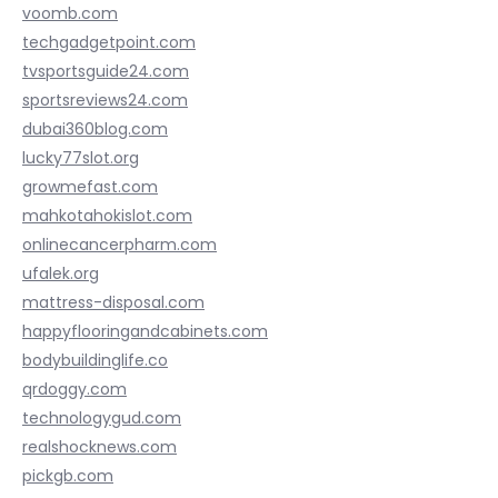
voomb.com
techgadgetpoint.com
tvsportsguide24.com
sportsreviews24.com
dubai360blog.com
lucky77slot.org
growmefast.com
mahkotahokislot.com
onlinecancerpharm.com
ufalek.org
mattress-disposal.com
happyflooringandcabinets.com
bodybuildinglife.co
qrdoggy.com
technologygud.com
realshocknews.com
pickgb.com