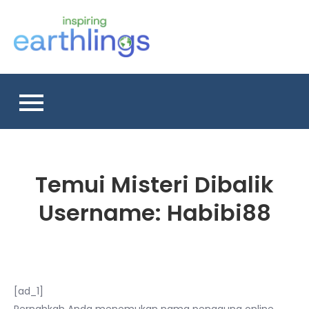
Skip
to
Slot Gacor Hari Ini
content
Pilih slot anti rungkat dari PG
Anti Rungkat, Pilih
Soft hari ini dengan RTP tinggi
Slot PG Soft
untuk hasil terbaik. Slot gacor
ini menawarkan pengalaman
dengan RTP
menang yang maksimal.
Tinggi
Temui Misteri Dibalik
Username: Habibi88
[ad_1]