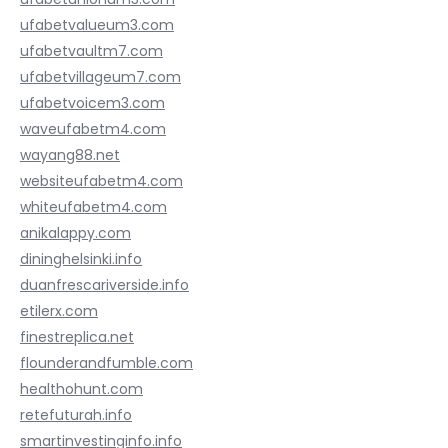
ufabetvalueum3.com
ufabetvaultm7.com
ufabetvillageum7.com
ufabetvoicem3.com
waveufabetm4.com
wayang88.net
websiteufabetm4.com
whiteufabetm4.com
anikalappy.com
dininghelsinki.info
duanfrescariverside.info
etilerx.com
finestreplica.net
flounderandfumble.com
healthohunt.com
retefuturah.info
smartinvestinginfo.info