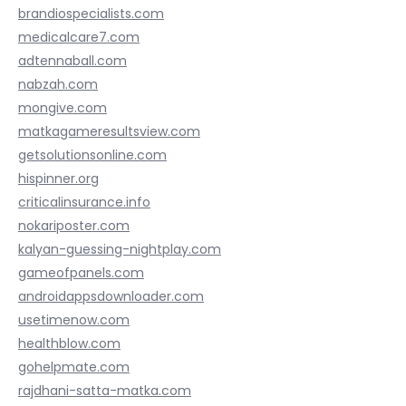
brandiospecialists.com
medicalcare7.com
adtennaball.com
nabzah.com
mongive.com
matkagameresultsview.com
getsolutionsonline.com
hispinner.org
criticalinsurance.info
nokariposter.com
kalyan-guessing-nightplay.com
gameofpanels.com
androidappsdownloader.com
usetimenow.com
healthblow.com
gohelpmate.com
rajdhani-satta-matka.com