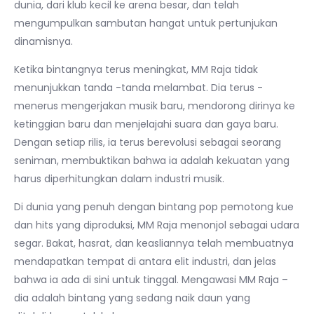
dunia, dari klub kecil ke arena besar, dan telah
mengumpulkan sambutan hangat untuk pertunjukan
dinamisnya.
Ketika bintangnya terus meningkat, MM Raja tidak
menunjukkan tanda -tanda melambat. Dia terus -
menerus mengerjakan musik baru, mendorong dirinya ke
ketinggian baru dan menjelajahi suara dan gaya baru.
Dengan setiap rilis, ia terus berevolusi sebagai seorang
seniman, membuktikan bahwa ia adalah kekuatan yang
harus diperhitungkan dalam industri musik.
Di dunia yang penuh dengan bintang pop pemotong kue
dan hits yang diproduksi, MM Raja menonjol sebagai udara
segar. Bakat, hasrat, dan keasliannya telah membuatnya
mendapatkan tempat di antara elit industri, dan jelas
bahwa ia ada di sini untuk tinggal. Mengawasi MM Raja –
dia adalah bintang yang sedang naik daun yang