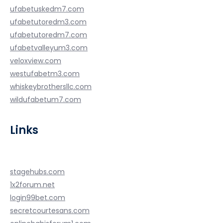
ufabetuskedm7.com
ufabetutoredm3.com
ufabetutoredm7.com
ufabetvalleyum3.com
veloxview.com
westufabetm3.com
whiskeybrothersllc.com
wildufabetum7.com
Links
stagehubs.com
1x2forum.net
login99bet.com
secretcourtesans.com