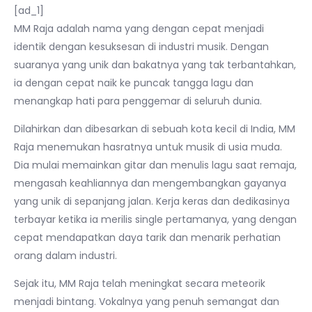
[ad_1]
MM Raja adalah nama yang dengan cepat menjadi
identik dengan kesuksesan di industri musik. Dengan
suaranya yang unik dan bakatnya yang tak terbantahkan,
ia dengan cepat naik ke puncak tangga lagu dan
menangkap hati para penggemar di seluruh dunia.
Dilahirkan dan dibesarkan di sebuah kota kecil di India, MM
Raja menemukan hasratnya untuk musik di usia muda.
Dia mulai memainkan gitar dan menulis lagu saat remaja,
mengasah keahliannya dan mengembangkan gayanya
yang unik di sepanjang jalan. Kerja keras dan dedikasinya
terbayar ketika ia merilis single pertamanya, yang dengan
cepat mendapatkan daya tarik dan menarik perhatian
orang dalam industri.
Sejak itu, MM Raja telah meningkat secara meteorik
menjadi bintang. Vokalnya yang penuh semangat dan