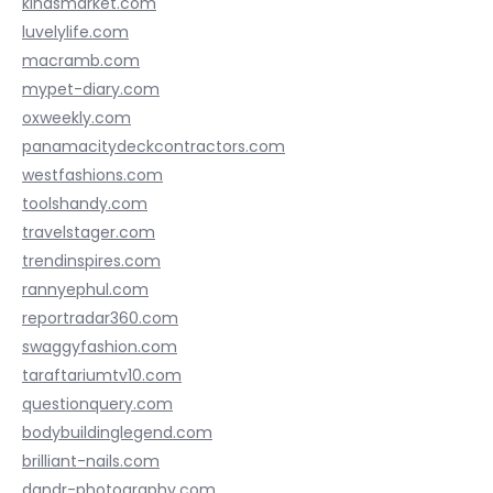
kindsmarket.com
luvelylife.com
macramb.com
mypet-diary.com
oxweekly.com
panamacitydeckcontractors.com
westfashions.com
toolshandy.com
travelstager.com
trendinspires.com
rannyephul.com
reportradar360.com
swaggyfashion.com
taraftariumtv10.com
questionquery.com
bodybuildinglegend.com
brilliant-nails.com
dandr-photography.com