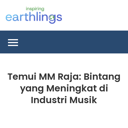
Skip
to
Slot Gacor Hari Ini
content
Pilih slot anti rungkat dari PG
Anti Rungkat, Pilih
Soft hari ini dengan RTP tinggi
Slot PG Soft
untuk hasil terbaik. Slot gacor
ini menawarkan pengalaman
dengan RTP
menang yang maksimal.
Tinggi
Temui MM Raja: Bintang
yang Meningkat di
Industri Musik