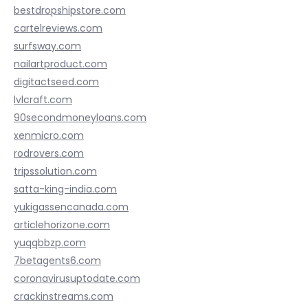
bestdropshipstore.com
cartelreviews.com
surfsway.com
nailartproduct.com
digitactseed.com
lvlcraft.com
90secondmoneyloans.com
xenmicro.com
rodrovers.com
tripssolution.com
satta-king-india.com
yukigassencanada.com
articlehorizone.com
yuqqbbzp.com
7betagents6.com
coronavirusuptodate.com
crackinstreams.com