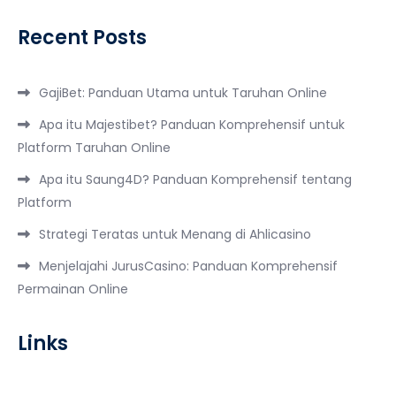
Recent Posts
GajiBet: Panduan Utama untuk Taruhan Online
Apa itu Majestibet? Panduan Komprehensif untuk
Platform Taruhan Online
Apa itu Saung4D? Panduan Komprehensif tentang
Platform
Strategi Teratas untuk Menang di Ahlicasino
Menjelajahi JurusCasino: Panduan Komprehensif
Permainan Online
Links