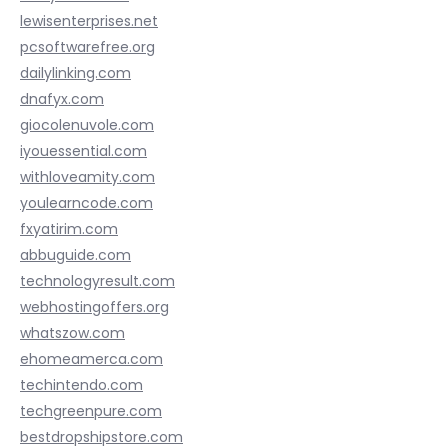
lewisenterprises.net
pcsoftwarefree.org
dailylinking.com
dnafyx.com
giocolenuvole.com
iyouessential.com
withloveamity.com
youlearncode.com
fxyatirim.com
abbuguide.com
technologyresult.com
webhostingoffers.org
whatszow.com
ehomeamerca.com
techintendo.com
techgreenpure.com
bestdropshipstore.com