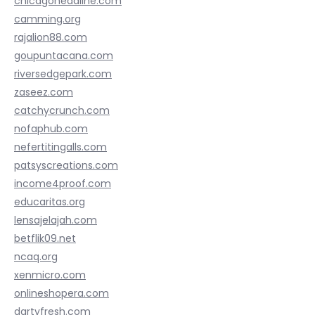
chicagoheadline.com
camming.org
rajalion88.com
goupuntacana.com
riversedgepark.com
zaseez.com
catchycrunch.com
nofaphub.com
nefertitingalls.com
patsyscreations.com
income4proof.com
educaritas.org
lensajelajah.com
betflik09.net
ncaq.org
xenmicro.com
onlineshopera.com
dartyfresh.com