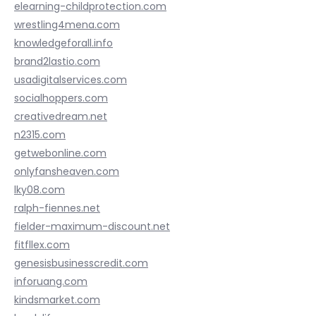
elearning-childprotection.com
wrestling4mena.com
knowledgeforall.info
brand2lastio.com
usadigitalservices.com
socialhoppers.com
creativedream.net
n2315.com
getwebonline.com
onlyfansheaven.com
lky08.com
ralph-fiennes.net
fielder-maximum-discount.net
fitfllex.com
genesisbusinesscredit.com
inforuang.com
kindsmarket.com