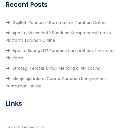
Recent Posts
GajiBet: Panduan Utama untuk Taruhan Online
Apa itu Majestibet? Panduan Komprehensif untuk
Platform Taruhan Online
Apa itu Saung4D? Panduan Komprehensif tentang
Platform
Strategi Teratas untuk Menang di Ahlicasino
Menjelajahi JurusCasino: Panduan Komprehensif
Permainan Online
Links
judi slot terpercaya