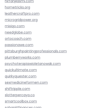
hirfanjilasmi.com
hometricks.org
leathercraftpro.com
microgridpower.org
mixiqo.com
needglobe.com
ortocoach.com
passionawe.com
pittsburghpaintingprofessionals.com
plumberryworks.com
psychoterapiawioletanowak.com
quickultimate.com
quirkyquester.com
sexmedicineformen.com
shiftripple.com
slotterpercaya.co
smartcoolbox.com
sohanjitfinances.com