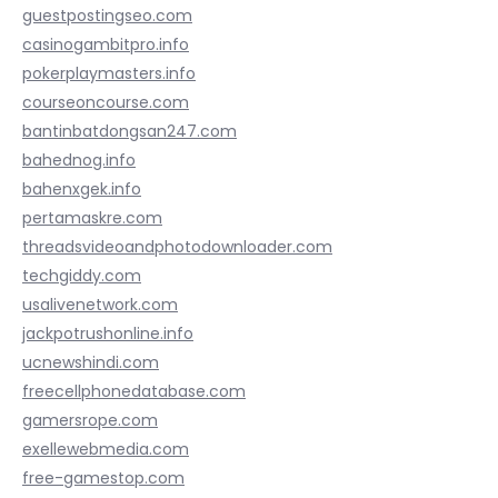
guestpostingseo.com
casinogambitpro.info
pokerplaymasters.info
courseoncourse.com
bantinbatdongsan247.com
bahednog.info
bahenxgek.info
pertamaskre.com
threadsvideoandphotodownloader.com
techgiddy.com
usalivenetwork.com
jackpotrushonline.info
ucnewshindi.com
freecellphonedatabase.com
gamersrope.com
exellewebmedia.com
free-gamestop.com