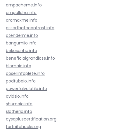
ampacheme.info
ampullahu.info
aromaxme.info
asserthatecontrast.info
atenderme.info
bangumiio.info
bekosunhu.info
beneficialgrandiose.info
blomaio.info
dosellinfoplete.info
podtubeio.info
powerfulvolatile.info
qvidsio.info
shumaio.info
slotherio.info
cysapluscertification.org
fortnitehacks.org