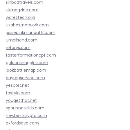
sinbadtravels.com
ukmagzine.com
wareztech.org
usabestnetwork.com
jessepinkmanoutfit.com
umailsend.com
retarys.com
fasterformationcpf.com
goldensnuggles.com
lookbattlemap.com
buyrdpservice.com
yesport.net
tostylo.com
yougetthat.net
sportsnetclub.com
newbestcrypto.com
oxfordsave.com