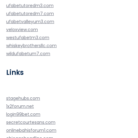
ufabetutoredm3.com
ufabetutoredm7.com
ufabetvalleyum3.com
veloxview.com
westufabetm3.com
whiskeybrothersllc.com
wildufabetum7.com
Links
stagehubs.com
1x2forum.net
login99bet.com
secretcourtesans.com
onlinebahisforum1.com