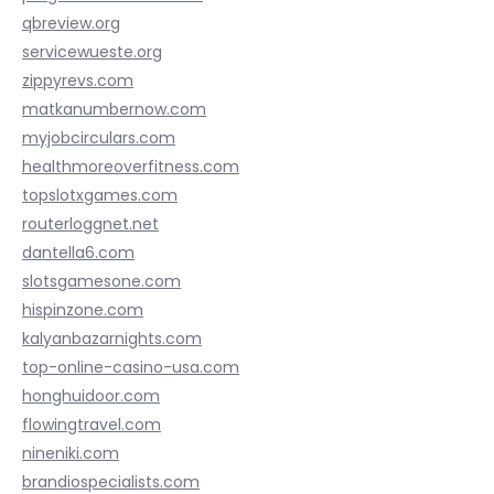
qbreview.org
servicewueste.org
zippyrevs.com
matkanumbernow.com
myjobcirculars.com
healthmoreoverfitness.com
topslotxgames.com
routerloggnet.net
dantella6.com
slotsgamesone.com
hispinzone.com
kalyanbazarnights.com
top-online-casino-usa.com
honghuidoor.com
flowingtravel.com
nineniki.com
brandiospecialists.com