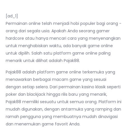
[ad_1]
Permainan online telah menjadi hobi populer bagi orang -
orang dari segala usia. Apakah Anda seorang gamer
hardcore atau hanya mencari cara yang menyenangkan
untuk menghabiskan waktu, ada banyak game online
untuk dipilih. Salah satu platform game online paling
menarik untuk dilihat adalah Pajak88.
Pajak88 adalah platform game online terkemuka yang
menawarkan berbagai macam game yang sesuai
dengan setiap selera. Dari permainan kasino klasik seperti
poker dan blackjack hingga rilis baru yang menarik,
Pajak88 memiliki sesuatu untuk semua orang. Platform ini
mudah digunakan, dengan antarmuka yang ramping dan
ramah pengguna yang membuatnya mudah dinavigasi
dan menemukan game favorit Anda.