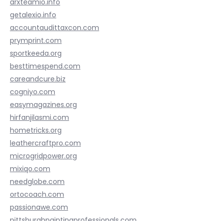
arxteamio.info
getalexio.info
accountaudittaxcon.com
prymprint.com
sportkeeda.org
besttimespend.com
careandcure.biz
cogniyo.com
easymagazines.org
hirfanjilasmi.com
hometricks.org
leathercraftpro.com
microgridpower.org
mixiqo.com
needglobe.com
ortocoach.com
passionawe.com
pittsburghpaintingprofessionals.com