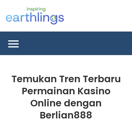
Skip
to
Slot Gacor Hari Ini
content
Pilih slot anti rungkat dari PG
Anti Rungkat, Pilih
Soft hari ini dengan RTP tinggi
Slot PG Soft
untuk hasil terbaik. Slot gacor
ini menawarkan pengalaman
dengan RTP
menang yang maksimal.
Tinggi
Temukan Tren Terbaru
Permainan Kasino
Online dengan
Berlian888