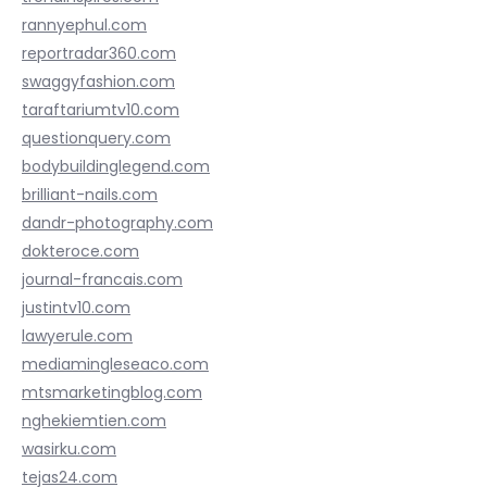
rannyephul.com
reportradar360.com
swaggyfashion.com
taraftariumtv10.com
questionquery.com
bodybuildinglegend.com
brilliant-nails.com
dandr-photography.com
dokteroce.com
journal-francais.com
justintv10.com
lawyerule.com
mediamingleseaco.com
mtsmarketingblog.com
nghekiemtien.com
wasirku.com
tejas24.com