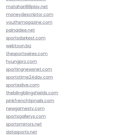
matahari88play.net
moneydescriptor.com
youthsmagazine.com
painaidee.net
sportsdarkest.com
webtoon.biz
thesportswires.com
hyungpro.com
sportingnewsnet.com
sportstime24day.com
sporteslive.com
theblingblingshields.com
pinkfrenchtipnails.com
newgamestv.com
sportsgallerys.com
sportsmirrors.net
datasports.net