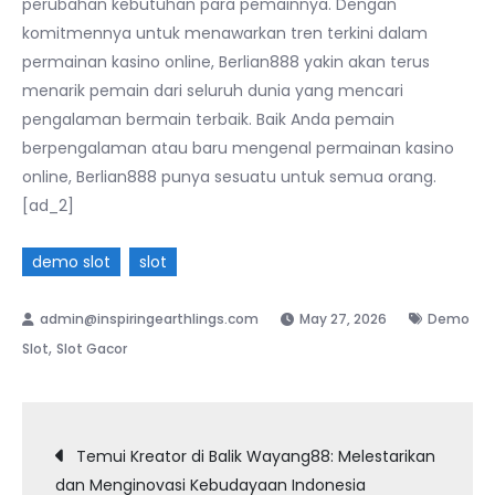
perubahan kebutuhan para pemainnya. Dengan
komitmennya untuk menawarkan tren terkini dalam
permainan kasino online, Berlian888 yakin akan terus
menarik pemain dari seluruh dunia yang mencari
pengalaman bermain terbaik. Baik Anda pemain
berpengalaman atau baru mengenal permainan kasino
online, Berlian888 punya sesuatu untuk semua orang.
[ad_2]
demo slot
slot
May 27, 2026
Demo
,
Slot
Slot Gacor
Post
Temui Kreator di Balik Wayang88: Melestarikan
dan Menginovasi Kebudayaan Indonesia