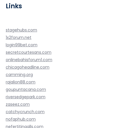
Links
stagehubs.com
1x2forum.net
login99bet.com
secretcourtesans.com
onlinebahisforum1.com
chicagoheadline.com
camming.org
rajalion88.com
goupuntacana.com
riversedgepark.com
zaseez.com
catchycrunch.com
nofaphub.com
nefertitingalls.com