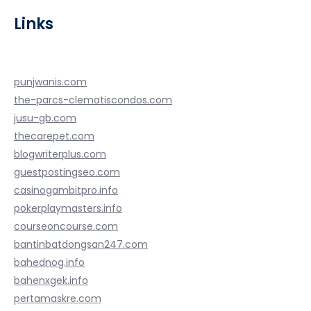
Links
punjwanis.com
the-parcs-clematiscondos.com
jusu-gb.com
thecarepet.com
blogwriterplus.com
guestpostingseo.com
casinogambitpro.info
pokerplaymasters.info
courseoncourse.com
bantinbatdongsan247.com
bahednog.info
bahenxgek.info
pertamaskre.com