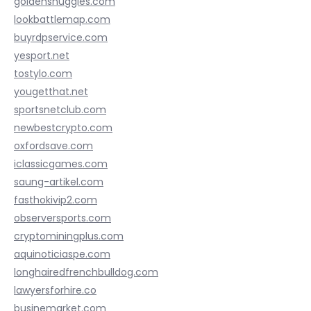
goldensnuggles.com
lookbattlemap.com
buyrdpservice.com
yesport.net
tostylo.com
yougetthat.net
sportsnetclub.com
newbestcrypto.com
oxfordsave.com
iclassicgames.com
saung-artikel.com
fasthokivip2.com
observersports.com
cryptominingplus.com
aquinoticiaspe.com
longhairedfrenchbulldog.com
lawyersforhire.co
businemarket.com