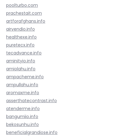
poolturbo.com
prachestait.com
artforafghans.info
airvendio.info
healthexe.info
puretecx.info
tecadvance.info
aminityio.info
amiolahu.info
ampacheme.info
ampullahu.info
aromaxme.info
asserthatecontrast.info
atenderme.info
bangumiio.info
bekosunhu.info
beneficialgrandiose.info