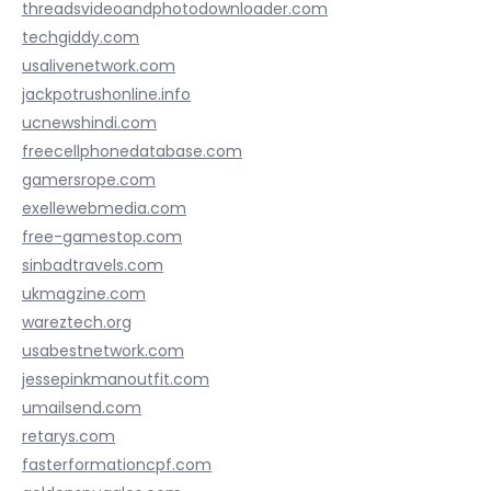
threadsvideoandphotodownloader.com
techgiddy.com
usalivenetwork.com
jackpotrushonline.info
ucnewshindi.com
freecellphonedatabase.com
gamersrope.com
exellewebmedia.com
free-gamestop.com
sinbadtravels.com
ukmagzine.com
wareztech.org
usabestnetwork.com
jessepinkmanoutfit.com
umailsend.com
retarys.com
fasterformationcpf.com