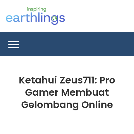
Skip
to
Slot Gacor Hari Ini
content
Pilih slot anti rungkat dari PG
Anti Rungkat, Pilih
Soft hari ini dengan RTP tinggi
Slot PG Soft
untuk hasil terbaik. Slot gacor
ini menawarkan pengalaman
dengan RTP
menang yang maksimal.
Tinggi
Ketahui Zeus711: Pro
Gamer Membuat
Gelombang Online