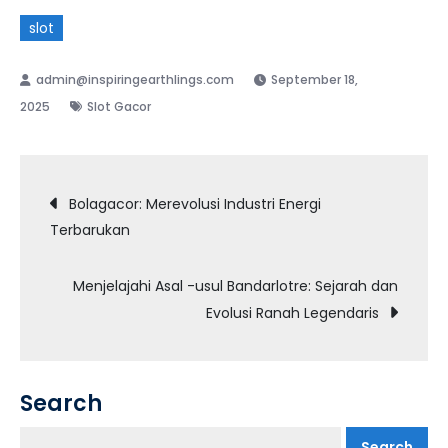
slot
September 18,
2025
Slot Gacor
Post
Bolagacor: Merevolusi Industri Energi
Terbarukan
navigation
Menjelajahi Asal -usul Bandarlotre: Sejarah dan
Evolusi Ranah Legendaris
Search
Search