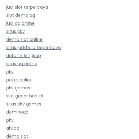
judi slot terpercaya
slot demo pg
judi qq online
situs pkv
demo slot online
situs judi bola terpercaya
data hk lengkap
situs qq online
pkv
poker online
pkv games
slot gacor hari ini
situs pkv games
dominoqq
pkv
ahliqq
demo slot