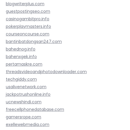
blogwriterplus.com
guestpostingseo.com
casinogambitpro.info
pokerplaymasters.info
courseoncourse.com
bantinbatdongsan247.com
bahednog.info
bahenxgek.info
pertamaskre.com
threadsvideoandphotodownloader.com
techgiddy.com
usalivenetwork.com
jackpotrushonline.info
ucnewshindi.com
freecellphonedatabase.com
gamersrope.com
exellewebmedia.com