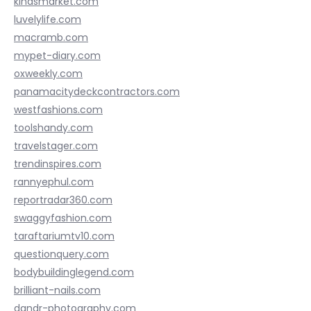
kindsmarket.com
luvelylife.com
macramb.com
mypet-diary.com
oxweekly.com
panamacitydeckcontractors.com
westfashions.com
toolshandy.com
travelstager.com
trendinspires.com
rannyephul.com
reportradar360.com
swaggyfashion.com
taraftariumtv10.com
questionquery.com
bodybuildinglegend.com
brilliant-nails.com
dandr-photography.com