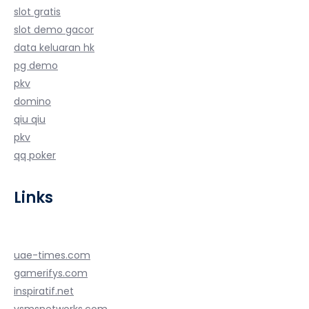
slot gratis
slot demo gacor
data keluaran hk
pg demo
pkv
domino
qiu qiu
pkv
qq poker
Links
uae-times.com
gamerifys.com
inspiratif.net