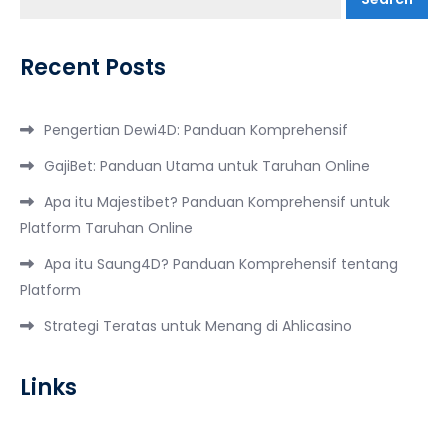
Recent Posts
Pengertian Dewi4D: Panduan Komprehensif
GajiBet: Panduan Utama untuk Taruhan Online
Apa itu Majestibet? Panduan Komprehensif untuk
Platform Taruhan Online
Apa itu Saung4D? Panduan Komprehensif tentang
Platform
Strategi Teratas untuk Menang di Ahlicasino
Links