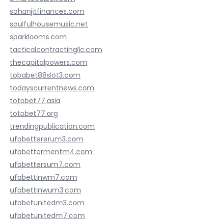
sohanjitfinances.com
soulfulhousemusic.net
sparklooms.com
tacticalcontractingllc.com
thecapitalpowers.com
tobabet88slot3.com
todayscurrentnews.com
totobet77.asia
totobet77.org
trendingpublication.com
ufabettererum3.com
ufabettermentm4.com
ufabettersum7.com
ufabettinwm7.com
ufabettinwum3.com
ufabetunitedm3.com
ufabetunitedm7.com