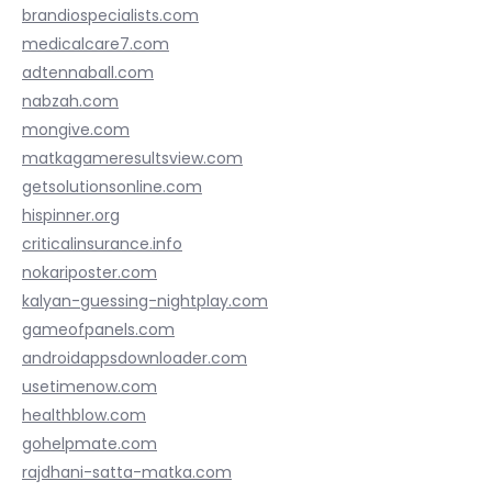
brandiospecialists.com
medicalcare7.com
adtennaball.com
nabzah.com
mongive.com
matkagameresultsview.com
getsolutionsonline.com
hispinner.org
criticalinsurance.info
nokariposter.com
kalyan-guessing-nightplay.com
gameofpanels.com
androidappsdownloader.com
usetimenow.com
healthblow.com
gohelpmate.com
rajdhani-satta-matka.com