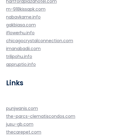
hartfordplazahotel.com
m-918kissapk.com
nabavkame.info
gakbiasa.com
iflowerhu.info
chicagocrystalconnection.com
imanabadii.com
trilipohu.info
appruptio.info
Links
punjwanis.com
the-parcs-clematiscondos.com
jusu-gb.com
thecarepet.com