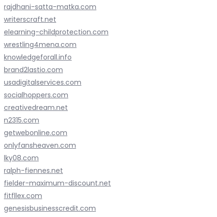
rajdhani-satta-matka.com
writerscraft.net
elearning-childprotection.com
wrestling4mena.com
knowledgeforall.info
brand2lastio.com
usadigitalservices.com
socialhoppers.com
creativedream.net
n2315.com
getwebonline.com
onlyfansheaven.com
lky08.com
ralph-fiennes.net
fielder-maximum-discount.net
fitfllex.com
genesisbusinesscredit.com