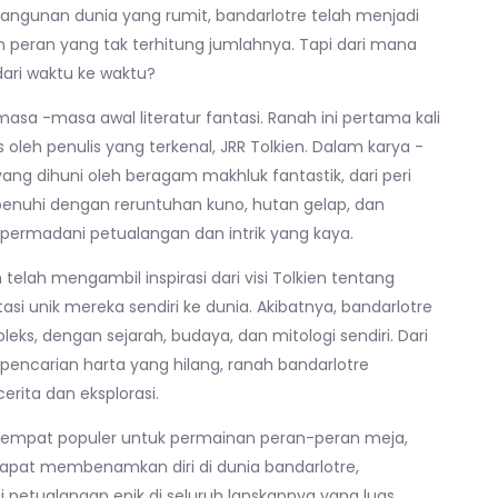
ngunan dunia yang rumit, bandarlotre telah menjadi
an peran yang tak terhitung jumlahnya. Tapi dari mana
dari waktu ke waktu?
masa -masa awal literatur fantasi. Ranah ini pertama kali
 oleh penulis yang terkenal, JRR Tolkien. Dalam karya -
yang dihuni oleh beragam makhluk fantastik, dari peri
penuhi dengan reruntuhan kuno, hutan gelap, dan
ermadani petualangan dan intrik yang kaya.
telah mengambil inspirasi dari visi Tolkien tentang
i unik mereka sendiri ke dunia. Akibatnya, bandarlotre
eks, dengan sejarah, budaya, dan mitologi sendiri. Dari
pencarian harta yang hilang, ranah bandarlotre
rita dan eksplorasi.
di tempat populer untuk permainan peran-peran meja,
dapat membenamkan diri di dunia bandarlotre,
petualangan epik di seluruh lanskapnya yang luas.