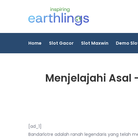
Skip
to
Slot Gacor Har
content
Pilih slot anti rung
Home
Slot Gacor
Slot Maxwin
Demo Slo
Menjelajahi Asal 
[ad_1]
Bandarlotre adalah ranah legendaris yang telah 