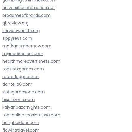
gamblingcasinonews.com
universitiesofamerica.net
progameofbrands.com
qbreview.org
servicewueste.org
zippyrevs.com
matkanumbernow.com
myjobcirculars.com
healthmoreoverfitness.com
topslotxgames.com
routerloggnet.net
dantella6.com
slotsgamesone.com
hispinzone.com
kalyanbazarnights.com
top-online-casino-usa.com
honghuidoor.com
flowingtravel.com