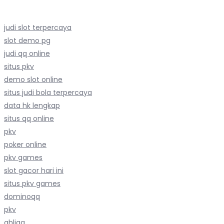
judi slot terpercaya
slot demo pg
judi qq online
situs pkv
demo slot online
situs judi bola terpercaya
data hk lengkap
situs qq online
pkv
poker online
pkv games
slot gacor hari ini
situs pkv games
dominoqq
pkv
ahliqq