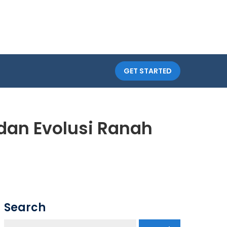
RTP Tinggi
 Slot gacor ini menawarkan pengalaman menang yang maksimal.
GET STARTED
 dan Evolusi Ranah
Search